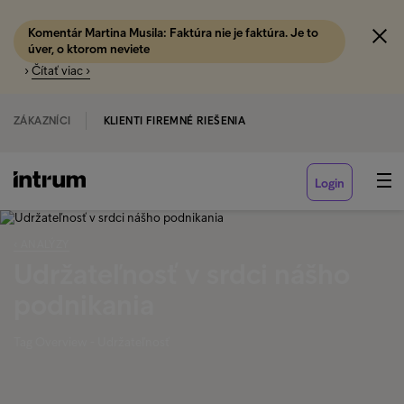
Komentár Martina Musila: Faktúra nie je faktúra. Je to
úver, o ktorom neviete
›
Čítať viac ›
ZÁKAZNÍCI
KLIENTI FIREMNÉ RIEŠENIA
Login
‹ ANALÝZY
Udržateľnosť v srdci nášho
podnikania
Tag Overview - Udržateľnosť