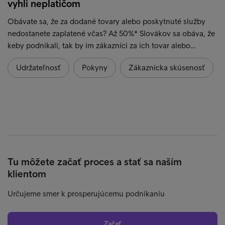
vyhli neplatičom
Obávate sa, že za dodané tovary alebo poskytnuté služby
nedostanete zaplatené včas? Až 50%* Slovákov sa obáva, že
keby podnikali, tak by im zákazníci za ich tovar alebo…
Udržateľnosť
Pokyny
Zákaznícka skúsenosť
Tu môžete začať proces a stať sa naším
klientom
Určujeme smer k prosperujúcemu podnikaniu
Začať