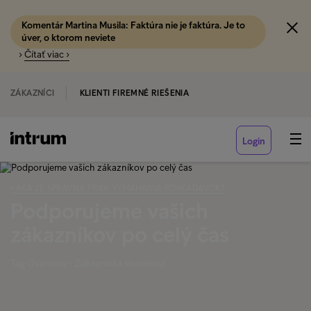
Komentár Martina Musila: Faktúra nie je faktúra. Je to
úver, o ktorom neviete
›
Čítať viac ›
ZÁKAZNÍCI
KLIENTI FIREMNÉ RIEŠENIA
Login
‹ AKÁ JE SPRÁVNA PRAX VYMÁHANIA POHĽADÁVOK?
Podporujeme vašich
zákazníkov po celý čas
Tag Overview - Zákaznícka skúsenosť