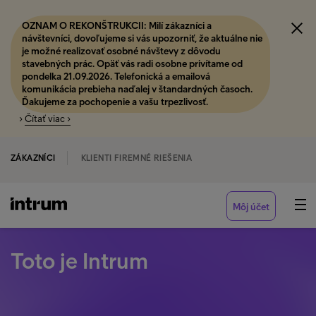
OZNAM O REKONŠTRUKCII: Milí zákazníci a
návštevníci, dovoľujeme si vás upozorniť, že aktuálne nie
je možné realizovať osobné návštevy z dôvodu
stavebných prác. Opäť vás radi osobne privítame od
pondelka 21.09.2026. Telefonická a emailová
komunikácia prebieha naďalej v štandardných časoch.
Ďakujeme za pochopenie a vašu trpezlivosť.
›
Čítať viac ›
ZÁKAZNÍCI
KLIENTI FIREMNÉ RIEŠENIA
Môj účet
Toto je Intrum