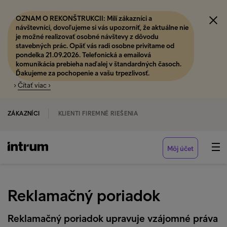
OZNAM O REKONŠTRUKCII: Milí zákazníci a
návštevníci, dovoľujeme si vás upozorniť, že aktuálne nie
je možné realizovať osobné návštevy z dôvodu
stavebných prác. Opäť vás radi osobne privítame od
pondelka 21.09.2026. Telefonická a emailová
komunikácia prebieha naďalej v štandardných časoch.
Ďakujeme za pochopenie a vašu trpezlivosť.
›
Čítať viac ›
ZÁKAZNÍCI
KLIENTI FIREMNÉ RIEŠENIA
Môj účet
Reklamačný poriadok
Reklamačný poriadok upravuje vzájomné práva