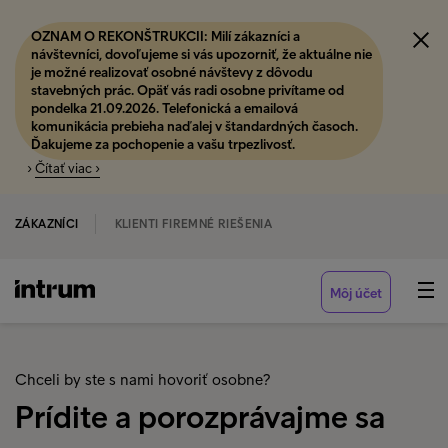
OZNAM O REKONŠTRUKCII: Milí zákazníci a
návštevníci, dovoľujeme si vás upozorniť, že aktuálne nie
je možné realizovať osobné návštevy z dôvodu
stavebných prác. Opäť vás radi osobne privítame od
pondelka 21.09.2026. Telefonická a emailová
komunikácia prebieha naďalej v štandardných časoch.
Ďakujeme za pochopenie a vašu trpezlivosť.
›
Čítať viac ›
ZÁKAZNÍCI
KLIENTI FIREMNÉ RIEŠENIA
Môj účet
Chceli by ste s nami hovoriť osobne?
Prídite a porozprávajme sa