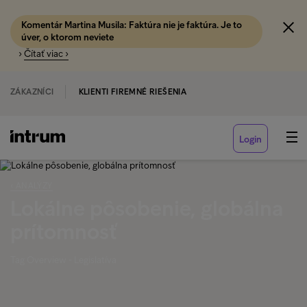
Komentár Martina Musila: Faktúra nie je faktúra. Je to
úver, o ktorom neviete
›
Čítať viac ›
ZÁKAZNÍCI
KLIENTI FIREMNÉ RIEŠENIA
Login
‹ ANALÝZY
Lokálne pôsobenie, globálna
prítomnosť
Tag Overview - Legislatíva