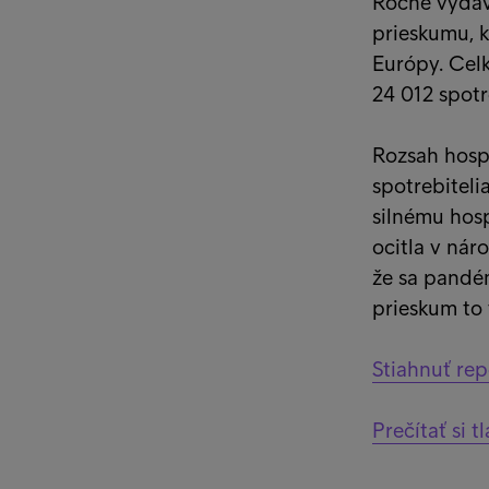
Ročne vydáv
prieskumu, k
Európy. Celk
24 012 spotr
Rozsah hosp
spotrebiteli
silnému hos
ocitla v náro
že sa pandém
prieskum to 
Stiahnuť rep
Prečítať si t