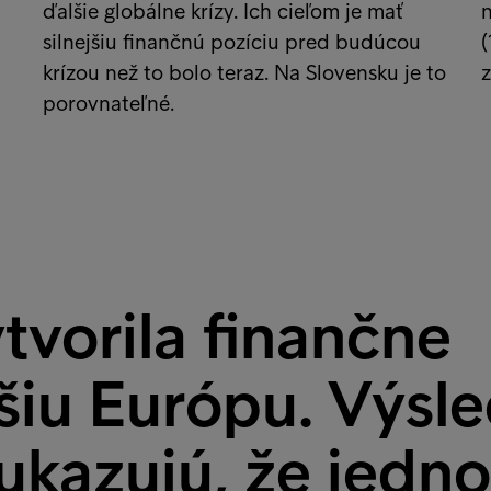
ďalšie globálne krízy. Ich cieľom je mať
n
silnejšiu finančnú pozíciu pred budúcou
(
krízou než to bolo teraz. Na Slovensku je to
z
porovnateľné.
vorila finančne
šiu Európu. Výsl
kazujú, že jedno