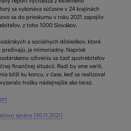
aný report vychádza z externého
torý sa vykonáva súčasne v 24 krajinách
ovo sa do prieskumu v roku 2021 zapojilo
ebiteľov, z toho 1000 Slovákov.
odárskych a sociálnych dôsledkov, ktoré
a prežívajú, je mimoriadny. Napriek
podárskemu oživeniu sa časť spotrebiteľov
čnej finančnej situácii. Radi by sme verili,
ia blíži ku koncu, v čase, keď sa realizoval
vyzeralo trošku nádejnejšie ako teraz.
ort
lačovú správu (30.11.2021)