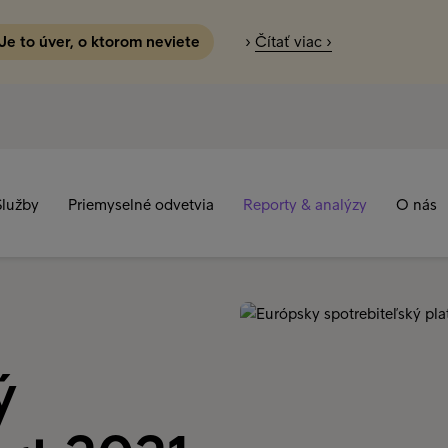
 Je to úver, o ktorom neviete
›
Čítať viac ›
Služby
Priemyselné odvetvia
Reporty & analýzy
O nás
ý