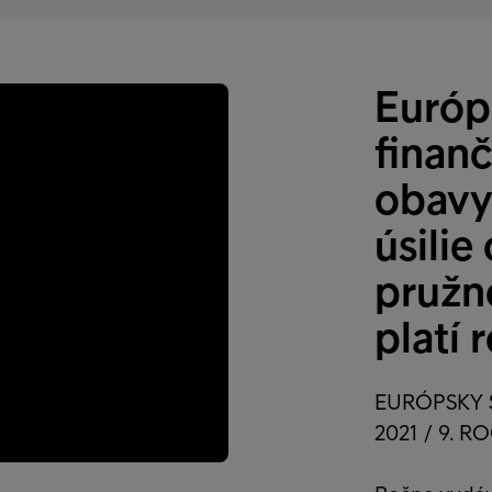
Európ
finanč
obavy 
úsilie
pružno
platí 
EURÓPSKY 
2021 / 9. R