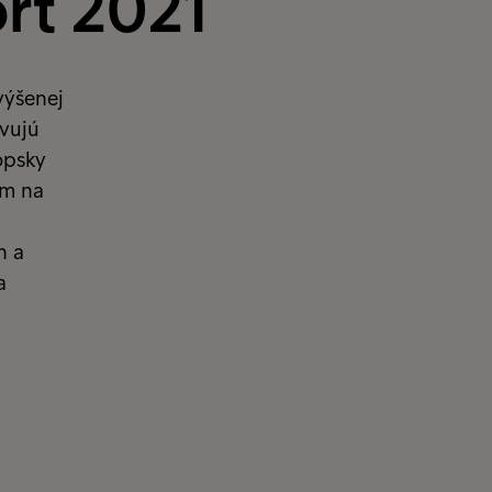
rt 2021
výšenej
ivujú
rópsky
om na
h a
a