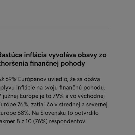
Rastúca inflácia vyvoláva obavy zo
zhoršenia finančnej pohody
Až 69% Európanov uviedlo, že sa obáva
plyvu inflácie na svoju finančnú pohodu.
 južnej Európe je to 79% a vo východnej
urópe 76%, zatiaľ čo v strednej a severnej
Európe 68%. Na Slovensku to potvrdilo
akmer 8 z 10 (76%) respondentov.