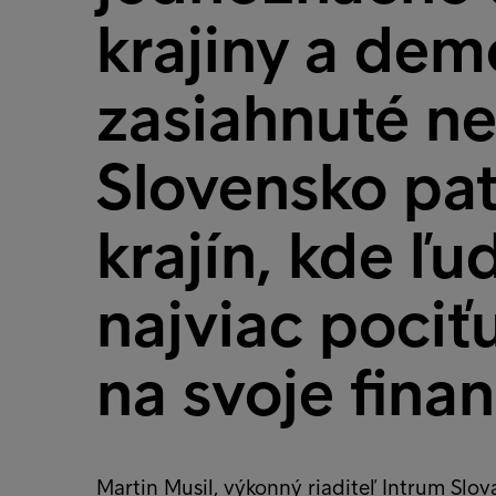
krajiny a dem
zasiahnuté n
Slovensko pat
krajín, kde ľu
najviac poci
na svoje finan
Martin Musil, výkonný riaditeľ Intrum Slov