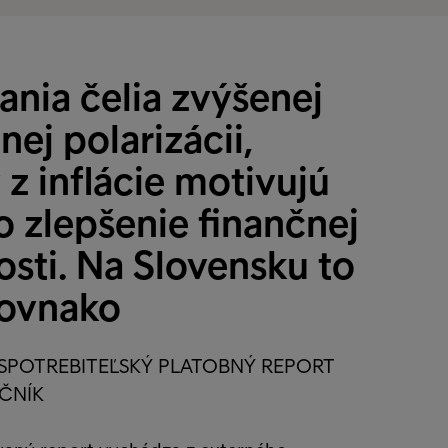
ania čelia zvýšenej
nej polarizácii,
z inflácie motivujú
 o zlepšenie finančnej
sti. Na Slovensku to
rovnako
SPOTREBITEĽSKÝ PLATOBNÝ REPORT
OČNÍK