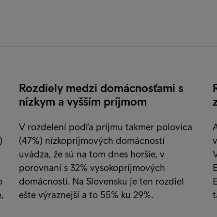
Rozdiely medzi domácnosťami s
nízkym a vyšším príjmom
V rozdelení podľa príjmu takmer polovica
)
(47%) nízkopríjmových domácností
v
uvádza, že sú na tom dnes horšie, v
V
porovnaní s 32% vysokopríjmových
E
o
domácností. Na Slovensku je ten rozdiel
,
ešte výraznejší a to 55% ku 29%.
t