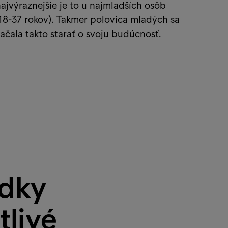
ajvýraznejšie je to u najmladších osôb
18-37 rokov). Takmer polovica mladých sa
ačala takto starať o svoju budúcnosť.
edky
tlivé