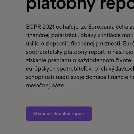
platobný repo
ECPR 2021 odhaľuje, že Európania čelia z
finančnej polarizácii, obavy z inflácie mot
úsilie o zlepšenie finančnej pružnosti. Eu
spotrebiteľský platobný report je nástroj
získanie prehľadu o každodennom živote
európskych spotrebiteľov; o ich výdavkoc
schopnosti riadiť svoje domáce financie n
mesačnej báze.
Stiahnuť aktuálny report