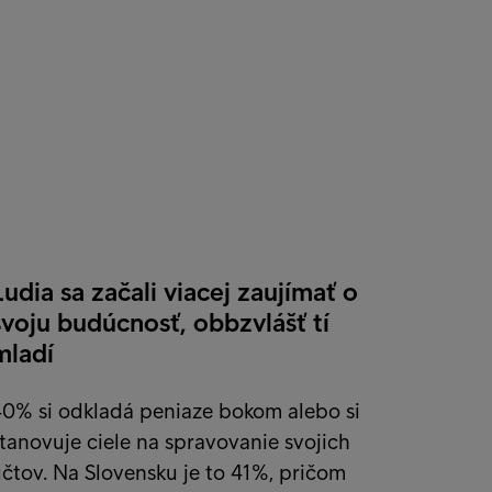
Ľudia sa začali viacej zaujímať o
svoju budúcnosť, obbzvlášť tí
mladí
40% si odkladá peniaze bokom alebo si
tanovuje ciele na spravovanie svojich
čtov. Na Slovensku je to 41%, pričom