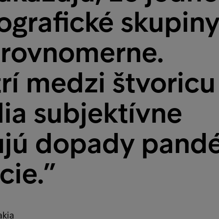
ografické skupiny
erovnomerne.
rí medzi štvoricu
dia subjektívne
ťujú dopady pand
cie.”
akia