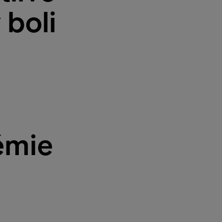
 boli
émie