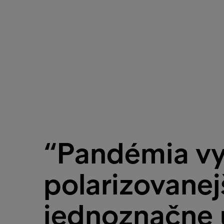
“Pandémia vyt
polarizovanej
jednoznačne u