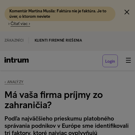
Komentár Martina Musila: Faktúra nie je faktúra. Je to
úver, o ktorom neviete
›
Čítať viac ›
ZÁKAZNÍCI
KLIENTI FIREMNÉ RIEŠENIA
Login
‹ ANALÝZY
Má vaša firma príjmy zo
zahraničia?
Podľa najväčšieho prieskumu platobného
správania podnikov v Európe sme identifikovali
tri faktory, ktoré najviac ovplyvňujú