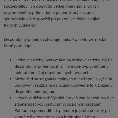
spotrebiteľov. Ich dopyt do veľkej miery závisí od ich
disponibilného príjmu. Ide o príjem, ktorý zostane
spotrebiteľovi k dispozícii po pokrytí všetkých svojich
fixných výdavkov.
Disponibilný príjem ovplyvňuje niekoľko faktorov, medzi
ktoré patrí napr.:
Úrokové sadzby úverov: Keď sa úrokové sadzby zvýšia,
disponibilný príjem sa zníži. To môže ovplyvniť ceny
nehnuteľností aj dopyt po iných tovaroch.
Mzdy: Keď sa stagnácia reálnych miezd spojí s vyššími
úrokovými sadzbami na pôžičky, povedie to k zníženiu
disponibilného príjmu.
Úroveň zadlženosti: Vysoká úroveň zadlženosti zvyšuje
zraniteľnosť voči rastúcim výpožičným sadzbám.
Pohľad na pomer dlhu k príjmom je preto dôležitý pri
výpočte úverového rizika a hodnotení, komu