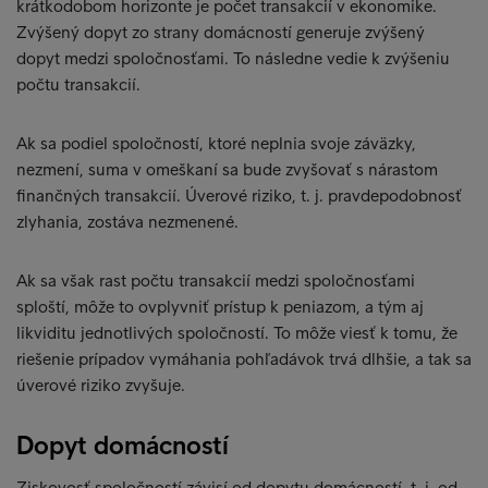
krátkodobom horizonte je počet transakcií v ekonomike.
Zvýšený dopyt zo strany domácností generuje zvýšený
dopyt medzi spoločnosťami. To následne vedie k zvýšeniu
počtu transakcií.
Ak sa podiel spoločností, ktoré neplnia svoje záväzky,
nezmení, suma v omeškaní sa bude zvyšovať s nárastom
finančných transakcií. Úverové riziko, t. j. pravdepodobnosť
zlyhania, zostáva nezmenené.
Ak sa však rast počtu transakcií medzi spoločnosťami
sploští, môže to ovplyvniť prístup k peniazom, a tým aj
likviditu jednotlivých spoločností. To môže viesť k tomu, že
riešenie prípadov vymáhania pohľadávok trvá dlhšie, a tak sa
úverové riziko zvyšuje.
Dopyt domácností
Ziskovosť spoločností závisí od dopytu domácností, t. j. od