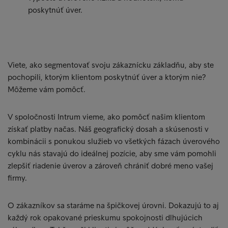
poskytnúť úver.
Viete, ako segmentovať svoju zákaznícku základňu, aby ste
pochopili, ktorým klientom poskytnúť úver a ktorým nie?
Môžeme vám pomôcť.
V spoločnosti Intrum vieme, ako pomôcť našim klientom
získať platby načas. Náš geografický dosah a skúsenosti v
kombinácii s ponukou služieb vo všetkých fázach úverového
cyklu nás stavajú do ideálnej pozície, aby sme vám pomohli
zlepšiť riadenie úverov a zároveň chrániť dobré meno vašej
firmy.
O zákazníkov sa staráme na špičkovej úrovni. Dokazujú to aj
každý rok opakované prieskumu spokojnosti dlhujúcich