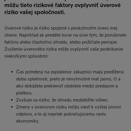
môžu tieto rizikové faktory ovplyvniť úverové
riziko vašej spoločnosti.
Úverové riziko je riziko spojené s poskytnutím úveru inej
strane. Napríklad ak predáte tovar na úver tým, že ponúknete
faktúru alebo čiastočnú úhradu, alebo požičiate peniaze.
Zvýšenie úverového rizika môže ovplyvniť vaše podnikanie
niekoľkými spôsobmi:
Čas potrebný na zaplatenie: zákazníci majú predĺženú
dobu splatnosti, preto je nevyhnutné mať jasno, či a
ako dokážete preklenúť obdobie medzi predajom a
platbou.
Zvyšuje sa riziko, že úhradu neobdržíte vôbec.
Zmeny v úverovom riziku môžu viesť k vyššej úrovni
odpisov, a to aj napriek pokračujúcemu rastu
ekonomiky.