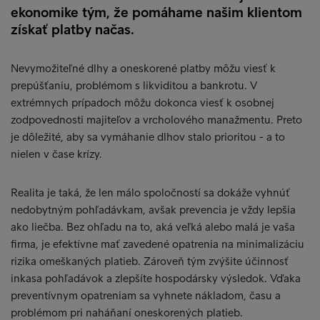
ekonomike tým, že pomáhame našim klientom
získať platby načas.
Nevymožiteľné dlhy a oneskorené platby môžu viesť k
prepúšťaniu, problémom s likviditou a bankrotu. V
extrémnych prípadoch môžu dokonca viesť k osobnej
zodpovednosti majiteľov a vrcholového manažmentu. Preto
je dôležité, aby sa vymáhanie dlhov stalo prioritou - a to
nielen v čase krízy.
Realita je taká, že len málo spoločností sa dokáže vyhnúť
nedobytným pohľadávkam, avšak prevencia je vždy lepšia
ako liečba. Bez ohľadu na to, aká veľká alebo malá je vaša
firma, je efektívne mať zavedené opatrenia na minimalizáciu
rizika omeškaných platieb. Zároveň tým zvýšite účinnosť
inkasa pohľadávok a zlepšíte hospodársky výsledok. Vďaka
preventívnym opatreniam sa vyhnete nákladom, času a
problémom pri naháňaní oneskorených platieb.