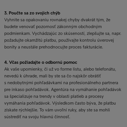
3. Poučte sa zo svojich chýb
Vyhnite sa opakovaniu rovnakej chyby dvakrát tým, že
budete venovať pozornosť zákonným obchodným
podmienkam. Vychádzajúc zo skúseností, zlepšujte sa, napr.
požadujte okamžitú platbu, používajte kontrolu úverovej
bonity a neustále prehodnocujte proces fakturácie.
4. Včas požiadajte o odbornú pomoc
Ak vaše upomienky, či už vo forme listu, alebo telefonátu,
nevedú k úhrade, mali by ste sa čo najskôr obrátiť
s nedobytnými pohľadávkami na profesionálneho partnera
pre inkaso pohľadávok. Agentúra na vymáhanie pohľadávok
sa špecializuje na trendy v oblasti platieb a procesy
vymáhania pohľadávok. Výsledkom často býva, že platbu
získate rýchlejšie. To vám uvoľní ruky, aby ste sa mohli
sústrediť na svoju hlavnú činnosť.