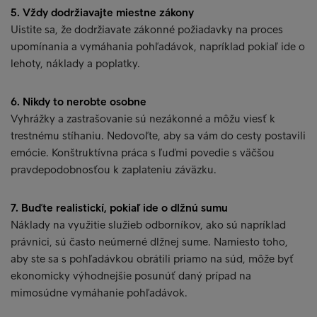
5. Vždy dodržiavajte miestne zákony
Uistite sa, že dodržiavate zákonné požiadavky na proces
upomínania a vymáhania pohľadávok, napríklad pokiaľ ide o
lehoty, náklady a poplatky.
6. Nikdy to nerobte osobne
Vyhrážky a zastrašovanie sú nezákonné a môžu viesť k
trestnému stíhaniu. Nedovoľte, aby sa vám do cesty postavili
emócie. Konštruktívna práca s ľuďmi povedie s väčšou
pravdepodobnosťou k zaplateniu záväzku.
7. Buďte realistickí, pokiaľ ide o dlžnú sumu
Náklady na využitie služieb odborníkov, ako sú napríklad
právnici, sú často neúmerné dlžnej sume. Namiesto toho,
aby ste sa s pohľadávkou obrátili priamo na súd, môže byť
ekonomicky výhodnejšie posunúť daný prípad na
mimosúdne vymáhanie pohľadávok.