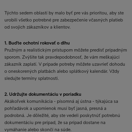
Týchto sedem oblastí by malo byť pre vás prioritou, aby ste
urobili všetko potrebné pre zabezpečenie včasných platieb
od svojich zákazníkov a klientov.
1. Buďte ochotní rokovať o dlhu
Pružným a realistickým prístupom môžete predísť prípadným
sporom. Zvýšite tak pravdepodobnosť, že vám meškajúci
zákazník zaplatí. V prípade potreby môžete uzavrieť dohodu
o oneskorených platbách alebo splátkový kalendár. Vždy
sledujte termíny splatnosti.
2. Udržujte dokumentáciu v poriadku
Akákoľvek komunikácia - písomná aj ústna - týkajúca sa
pohľadávok a upomienok musí byť jasná, presná a
podrobná. Je dôležité, aby ste vedeli poskytnúť potrebnú
dokumentáciu pre prípad, že sa prípad dostane na
vymáhanie alebo skončí na súde.