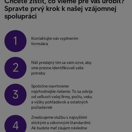
Chcete zistiť, čo vieme pre vás urobiť?
Spravte prvý krok k našej vzájomnej
spolupráci
1
Kontaktujte nás vyplnením
formulára
Náš predajný tím sa vám ozve, aby
2
sme presne identifikovali vaše
potreby
Spoločne navrhneme
3
najvhodnejšie riešenie. To sa odvíja
od veľkosti vašej firmy, počtu, veku
a výšky pohľadávok a ostatných
požiadaviek
Zrealizujeme službu s najvyššími
4
etickými a zákonnými štandardmi.
Ak budete mať záujem následne