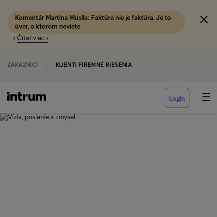
Komentár Martina Musila: Faktúra nie je faktúra. Je to
úver, o ktorom neviete
›
Čítať viac ›
ZÁKAZNÍCI
KLIENTI FIREMNÉ RIEŠENIA
Login
‹ NÁŠ PRÍBEH
Vízia, poslanie a zmysel
Vízia, poslanie a zmysel: Určujeme smer