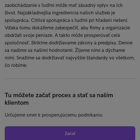
zaobchádzanie s ľuďmi môže mať zásadný vplyv na ich
život. Najzákladnejšia ingrediencia našich služieb je
spolupráca. Citlivá spolupráca s ľuďmi pri hľadaní riešení.
Vďaka tomu dokážeme zabezpečiť, aby firmy a organizácie
obdržali svoje peniaze. A takto môže prosperovať celá
spoločnosť. Striktne dodržiavame zákony a predpisy. Denne
sa riadime sa našimi hodnotami. Žijeme nimi a dýchame
nimi. Snažíme sa dodržiavať najvyššie štandardy vo všetkom,
čo robíme.
Tu môžete začať proces a stať sa naším
klientom
Určujeme smer k prosperujúcemu podnikaniu
Začať