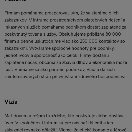
Firmám pomáhame prosperovať tým, že sa staráme o ich
zákazníkov. V Intrume prostredníctvom platobných riešení a
inkasných služieb pomáhame podnikom dostať zaplatené za
poskytnutý tovar a služby. Obsluhujeme približne 80 000
firiem a denne uskutočníme viac ako 250 000 kontaktov so
zákazníkmi. Vytvárame spoločné hodnoty pre podniky,
jednotlivcov a spoločnosť ako celok. Firmy dostanú
zaplatené načas, občania sa zbavia dlhov a ekonomika môže
rásť. Vnímame sa ako partneri podnikov, vlád a ďalších
zainteresovaných strán pri vytváraní zdravého hospodárstva.
Vízia
Mať dôveru a rešpekt každého, kto poskytuje alebo dostáva
úver. V spoločnosti Intrum sú pre nás naši klienti a ich
zákazníci rovnako dôležití. Vieme, že etické konanie a férové