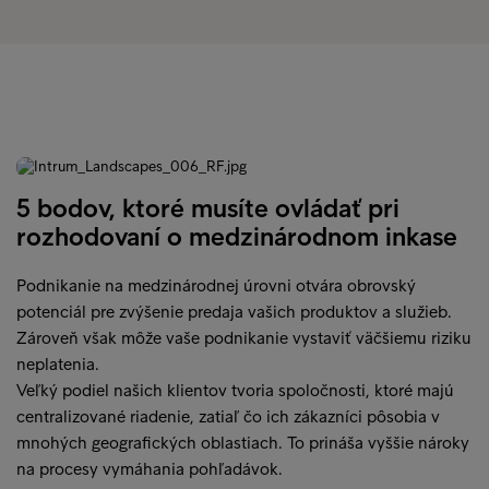
úspešné. Keď sa skontaktujeme s vaším zákazníkom a
zabezpečíme úhradu. Následne vás požiadame o
vyplatenie dohodnutého percenta z vymoženej sumy.
Naše poplatky závisia od veku, hodnoty, miesta a profilu
pohľadávky (je dlžníkom spoločnosť alebo spotrebiteľ).
5 bodov, ktoré musíte ovládať pri
rozhodovaní o medzinárodnom inkase
Podnikanie na medzinárodnej úrovni otvára obrovský
potenciál pre zvýšenie predaja vašich produktov a služieb.
Zároveň však môže vaše podnikanie vystaviť väčšiemu riziku
neplatenia.
Veľký podiel našich klientov tvoria spoločnosti, ktoré majú
centralizované riadenie, zatiaľ čo ich zákazníci pôsobia v
mnohých geografických oblastiach. To prináša vyššie nároky
na procesy vymáhania pohľadávok.