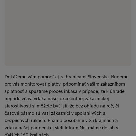
Dokážeme vám pomôcť aj za hranicami Slovenska. Budeme
pre vás monitorovať platby, pripomínať vašim zákazníkom
splatnosť a spustíme proces inkasa v prípade, že k úhrade
nepríde včas. Vďaka našej excelentnej zákazníckej
starostlivosti si môžete byť istí, že bez ohľadu na reč, či
časové pásmo sú vaši zákazníci v spoľahlivých a
bezpečných rukách. Priamo pôsobíme v 25 krajinách a
vďaka našej partnerskej sieti Intrum Net máme dosah v
ďalších 160 krajinách.