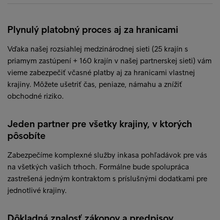
Plynulý platobný proces aj za hranicami
Vďaka našej rozsiahlej medzinárodnej sieti (25 krajín s
priamym zastúpení + 160 krajín v našej partnerskej sieti) vám
vieme zabezpečiť včasné platby aj za hranicami vlastnej
krajiny. Môžete ušetriť čas, peniaze, námahu a znížiť
obchodné riziko.
Jeden partner pre všetky krajiny, v ktorých
pôsobíte
Zabezpečíme komplexné služby inkasa pohľadávok pre vás
na všetkých vašich trhoch. Formálne bude spolupráca
zastrešená jedným kontraktom s príslušnými dodatkami pre
jednotlivé krajiny.
Dôkladná znalosť zákonov a predpisov