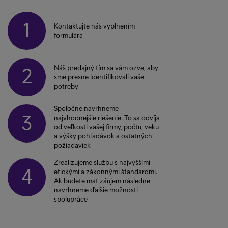
1
Kontaktujte nás vyplnením
formulára
Náš predajný tím sa vám ozve, aby
2
sme presne identifikovali vaše
potreby
Spoločne navrhneme
3
najvhodnejšie riešenie. To sa odvíja
od veľkosti vašej firmy, počtu, veku
a výšky pohľadávok a ostatných
požiadaviek
Zrealizujeme službu s najvyššími
4
etickými a zákonnými štandardmi.
Ak budete mať záujem následne
navrhneme ďalšie možnosti
spolupráce