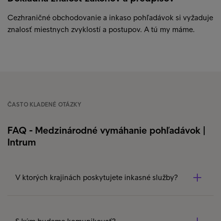
Cezhraničné obchodovanie a inkaso pohľadávok si vyžaduje
znalosť miestnych zvyklostí a postupov. A tú my máme.
ČASTO KLADENÉ OTÁZKY
FAQ - Medzinárodné vymáhanie pohľadávok |
Intrum
V ktorých krajinách poskytujete inkasné služby?
Služby vymáhania pohľadávok dokážeme poskytovať
kdekoľvek, kde podnikáte. Máme vlastnú globálnu