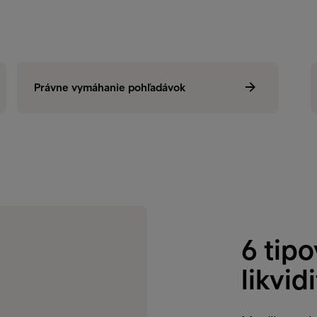
Mimosúdne vymáhanie pohľadávok
Právne vymáhanie pohľadávok
Prá
6 tipo
likvid