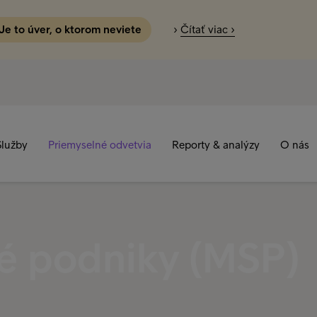
 Je to úver, o ktorom neviete
›
Čítať viac ›
Služby
Priemyselné odvetvia
Reporty & analýzy
O nás
né podniky (MSP)