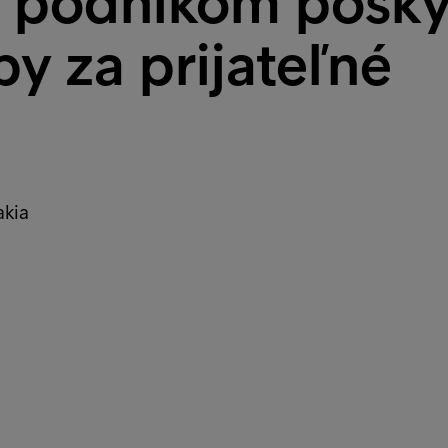
ý podnikom posky
by za prijateľné
akia