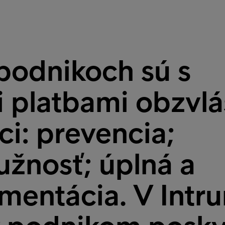
podnikoch sú s
 platbami obzvlá
eci: prevencia;
užnosť; úplná a
mentácia. V Intr