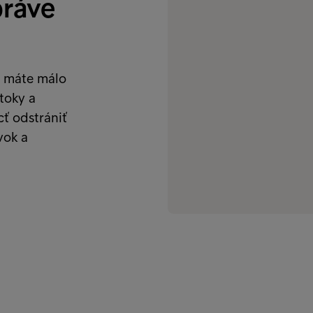
práve
e máte málo
toky a
ť odstrániť
vok a