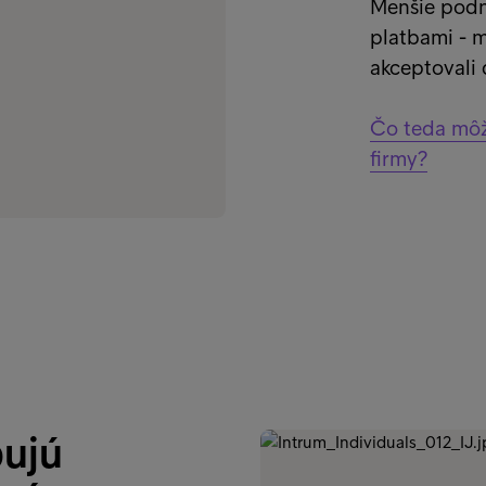
Menšie podn
platbami - m
akceptovali 
Čo teda môžet
firmy?
bujú