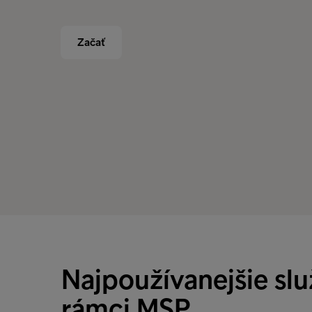
Začať
Najpoužívanejšie slu
rámci MSP