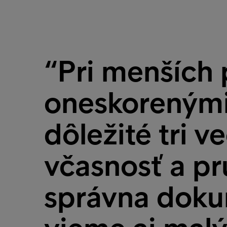
“Pri menších 
oneskorenými
dôležité tri v
včasnosť a pr
správna doku