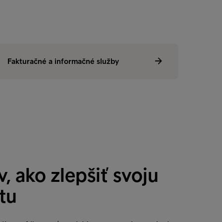
vne vymáhanie pohľadávok
Fakturačné a informačné služby
Fakturač
v, ako zlepšiť svoju
itu