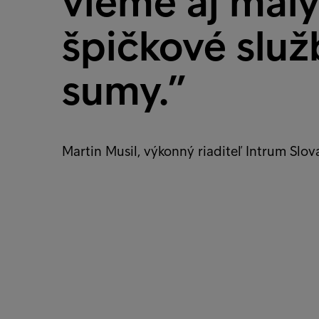
vieme aj mal
špičkové služ
sumy.”
Martin Musil, výkonný riaditeľ Intrum Slov