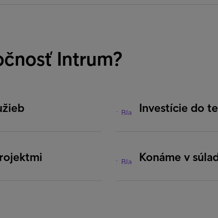
očnosť Intrum?
užieb
Investície do t
projektmi
Konáme v súlad