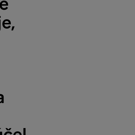
je
e,
a
čel.