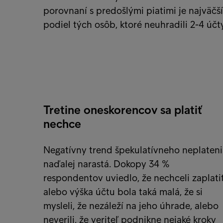
porovnaní s predošlými piatimi je najväčší
podiel tých osôb, ktoré neuhradili 2-4 účty
Tretine oneskorencov sa platiť
nechce
Negatívny trend špekulatívneho neplateni
naďalej narastá. Dokopy 34 %
respondentov uviedlo, že nechceli zaplatiť
alebo výška účtu bola taká malá, že si
mysleli, že nezáleží na jeho úhrade, alebo
neverili, že veriteľ podnikne nejaké kroky