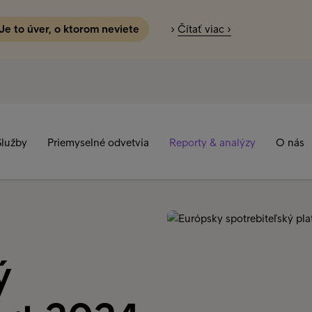
 Je to úver, o ktorom neviete
›
Čítať viac ›
Služby
Priemyselné odvetvia
Reporty & analýzy
O nás
ý