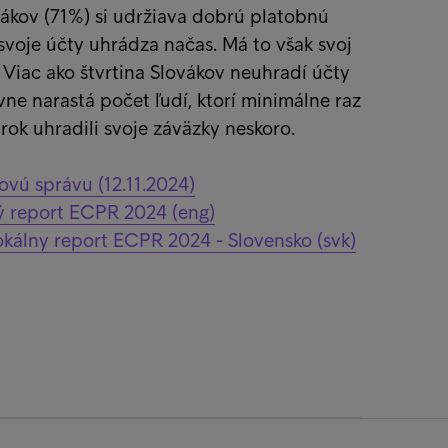
ákov (71%) si udržiava dobrú platobnú
 svoje účty uhrádza načas. Má to však svoj
. Viac ako štvrtina Slovákov neuhradí účty
ne narastá počet ľudí, ktorí minimálne raz
rok uhradili svoje záväzky neskoro.
čovú správu (12.11.2024)
lý report ECPR 2024 (eng)
lokálny report ECPR 2024 - Slovensko (svk)