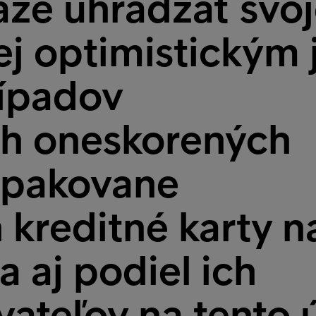
áže uhrádzať svo
j optimistickým j
rípadov
h oneskorených
 opakovane
 kreditné karty n
a aj podiel ich
ateľov na tento ú