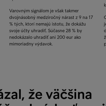
k
Varovným signálom je však takmer
dvojnásobný medziročný nárast z 9 na 17
C
% tých, ktorí nemajú istotu, že dokážu
j
svoje účty uhradiť. Súčasne 28 % by
d
nedokázalo uhradiť ani 200 eur ako
ž
mimoriadny výdavok.
zal, že väčšina