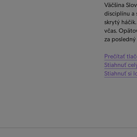
Väčšina Slov
disciplínu a
skrytý háčik
včas. Opätov
za posledný 
Prečítať tla
Stiahnuť ce
Stiahnuť si 