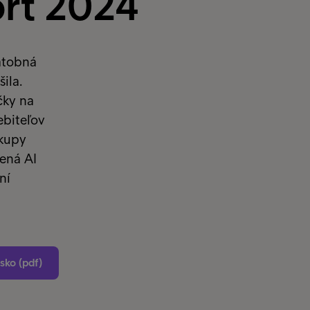
ort 2024
latobná
ila.
čky na
ebiteľov
ákupy
lená AI
ní
sko (pdf)