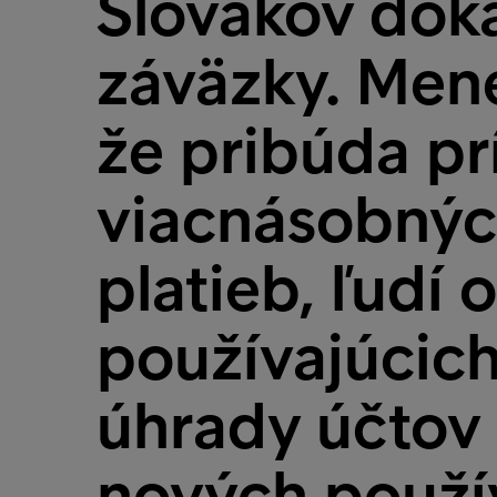
Slovákov dok
záväzky. Mene
že pribúda p
viacnásobnýc
platieb, ľudí
používajúcich
úhrady účtov 
nových použív