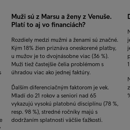
Muži sú z Marsu a ženy z Venuše.
Platí to aj vo financiách?
Rozdiely medzi mužmi a ženami sú značné.
Kým 18% žien priznáva oneskorené platby,
j
u mužov je to dvojnásobne viac (36 %).
p
Muži tiež častejšie čelia problémom s
1
s
úhradou viac ako jednej faktúry.
N
Ďalším diferenciačným faktorom je vek.
z
Mladí do 21 rokov a seniori nad 65
%
vykazujú vysokú platobnú disciplínu (78 %,
resp. 98 %), stredné ročníky majú s
e
dodržaním splatnosti väčšie ťažkosti.
v