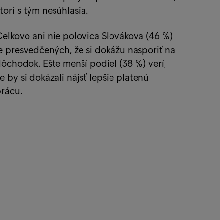
torí s tým nesúhlasia.
elkovo ani nie polovica Slovákova (46 %)
e presvedčených, že si dokážu nasporiť na
ôchodok. Ešte menší podiel (38 %) verí,
e by si dokázali nájsť lepšie platenú
prácu.