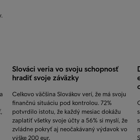
.
Slováci veria vo svoju schopnosť
hradiť svoje záväzky
a
Celkovo väčšina Slovákov verí, že má svoju
finančnú situáciu pod kontrolou. 72%
,
potvrdilo istotu, že každý mesiac dokážu
s
zaplatiť všetky svoje účty a 56% si myslí, že
s
zvládne pokryť aj neočakávaný výdavok vo
m
výške 200 eur.
S