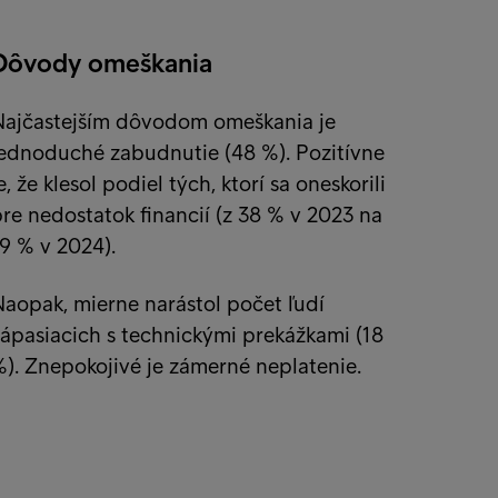
Dôvody omeškania
Najčastejším dôvodom omeškania je
jednoduché zabudnutie (48 %). Pozitívne
e, že klesol podiel tých, ktorí sa oneskorili
re nedostatok financií (z 38 % v 2023 na
9 % v 2024).
aopak, mierne narástol počet ľudí
ápasiacich s technickými prekážkami (18
). Znepokojivé je zámerné neplatenie.