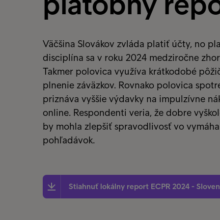
platobný rep
Väčšina Slovákov zvláda platiť účty, no p
disciplína sa v roku 2024 medziročne zhorš
Takmer polovica využíva krátkodobé pôži
plnenie záväzkov. Rovnako polovica spotr
priznáva vyššie výdavky na impulzívne n
online. Respondenti veria, že dobre vyško
by mohla zlepšiť spravodlivosť vo vymáha
pohľadávok.
Stiahnuť lokálny report ECPR 2024 - Sloven