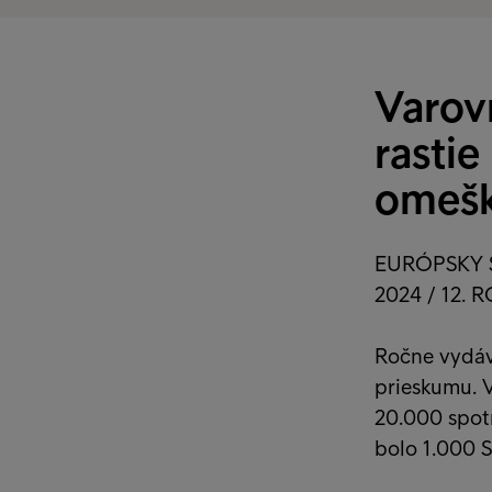
Varov
rastie
omešk
EURÓPSKY 
2024 / 12. 
Ročne vydáv
prieskumu. 
20.000 spotr
bolo 1.000 S