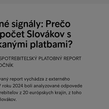
né signály: Prečo
 počet Slovákov s
anými platbami?
SPOTREBITEĽSKÝ PLATOBNÝ REPORT
ROČNÍK
aný report vychádza z externého
V roku 2024 boli analyzované odpovede
ebiteľov z 20 európskych krajín, z toho
lovákov.