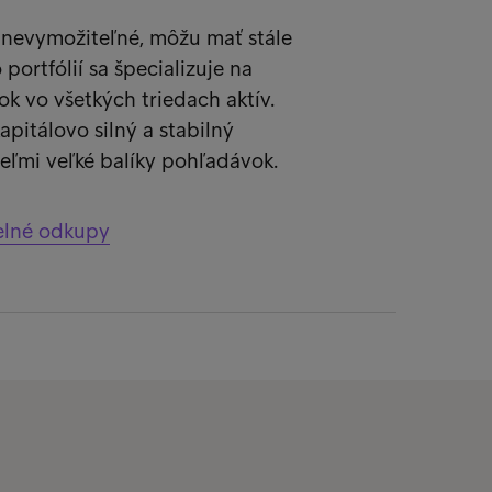
o nevymožiteľné, môžu mať stále
portfólií sa špecializuje na
 vo všetkých triedach aktív.
pitálovo silný a stabilný
eľmi veľké balíky pohľadávok.
delné odkupy