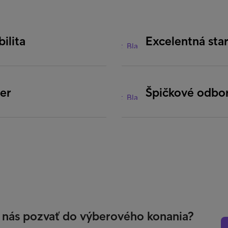
ilita
Excelentná star
ner
Špičkové odbor
či nás pozvať do výberového konania?