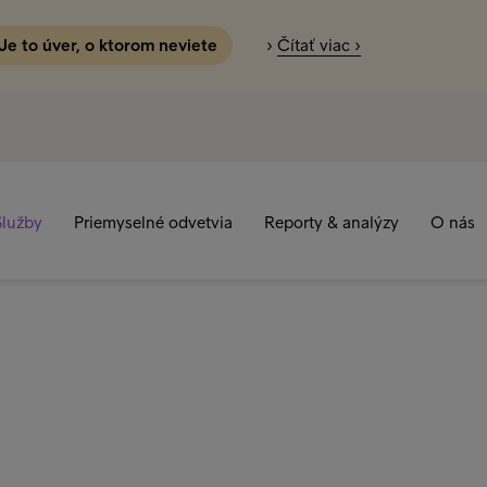
 Je to úver, o ktorom neviete
›
Čítať viac ›
Služby
Priemyselné odvetvia
Reporty & analýzy
O nás
dávok