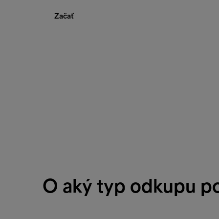
Začať
O aký typ odkupu p