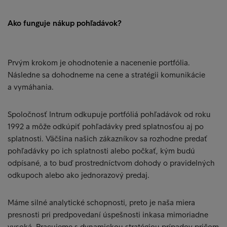
Ako funguje nákup pohľadávok?
Prvým krokom je ohodnotenie a nacenenie portfólia.
Následne sa dohodneme na cene a stratégii komunikácie
a vymáhania.
Spoločnosť Intrum odkupuje portfóliá pohľadávok od roku
1992 a môže odkúpiť pohľadávky pred splatnosťou aj po
splatnosti. Väčšina našich zákazníkov sa rozhodne predať
pohľadávky po ich splatnosti alebo počkať, kým budú
odpísané, a to buď prostredníctvom dohody o pravidelných
odkupoch alebo ako jednorazový predaj.
Máme silné analytické schopnosti, preto je naša miera
presnosti pri predpovedaní úspešnosti inkasa mimoriadne
vysoká. Pracujeme s dynamickou stratégiou prípadov pričom