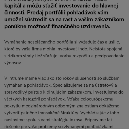
kapitál a môžu sťažiť investovanie do hlavnej
činnosti. Predaj portfólií pohľadávok vám
umožní sústrediť sa na rast a vašim zákazníkom
ponúkne možnosť finančného uzdravenia.
Vymáhanie nesplácaného portfólia si vyžaduje čas a úsilie,
ktoré by vaša firma mohla investovať inde. Neistota spojená
s rizikom straty tiež sťažuje tvorbu rozpočtu a predpovedanie
výnosov.
V Intrume máme viac ako sto rokov skúseností so službami
vymáhania pohľadávok. Špecializujeme sa na ústretový a
spravodlivý prístup k dlhujúcim zákazníkom. Investujeme do
všetkých kategórií pohľadávok. Vďaka celoeurópskemu
pokrytiu medzinárodným odborným znalostiam dokážeme
vytvoriť patričné transakčné štruktúry. Vychádzajúc z toho
nastavíme spolu s vami stratégiu inkasa. Pripravíme tak
riešenie pre vaše problémy so zlyhanými pohľadávkami