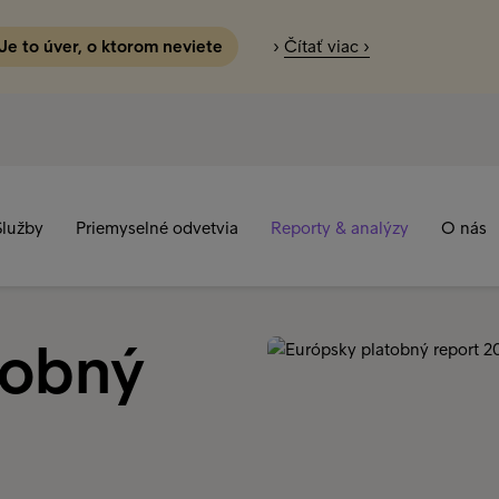
 Je to úver, o ktorom neviete
›
Čítať viac ›
Služby
Priemyselné odvetvia
Reporty & analýzy
O nás
tobný