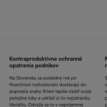
Kontraproduktívne ochranné
opatrenia podnikov
Na Slovensku sa posledný rok pri
S
h
finančnom rozhodovaní dostávajú do
s
popredia snahy firiem lepšie riadiť svoje
v
peňažné toky a udržať si čo najzdravšiu
likviditu. Odráža sa to v nepríjemnej