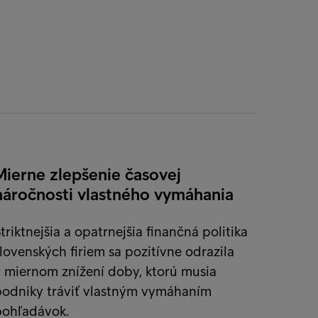
Mierne zlepšenie časovej
náročnosti vlastného vymáhania
triktnejšia a opatrnejšia finančná politika
lovenských firiem sa pozitívne odrazila
 miernom znížení doby, ktorú musia
podniky tráviť vlastným vymáhaním
pohľadávok.