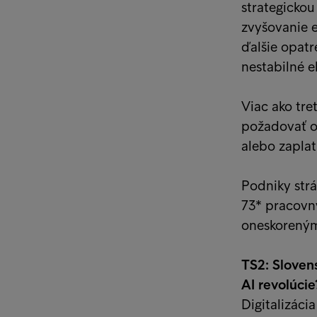
strategickou
zvyšovanie e
ďalšie opatr
nestabilné e
Viac ako tre
požadovať o
alebo zaplat
Podniky strá
73* pracovn
oneskoreným
TS2: Slovens
AI revolúcie
Digitalizáci