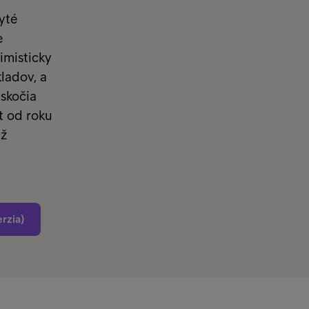
yté
e
imisticky
ladov, a
askočia
t od roku
už
rzia)