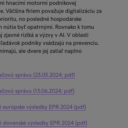
šími hnacími motormi podnikovej
e. Väčšina firiem považuje digitalizáciu za
prioritu, no posledné hospodárske
h nútia byť opatrnými. Rovnako k tomu
j zjavné riziká a výzvy v AI. V oblasti
hľadávok podniky vsádzajú na prevenciu.
ímajú, ale dvere jej zatiaľ naplno
tlačovú správu (23.05.2024; pdf)
tlačovú správu (13.06.2024; pdf)
i európske výsledky EPR 2024 (pdf)
i slovenské výsledky EPR 2024 (pdf)