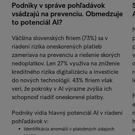
Podniky v správe pohľadávok
vsádzajú na prevenciu. Obmedzuje
to potenciál AI?
N
Väčšina slovenských firiem (73%) sa v
riadení rizika oneskorených platieb
p
zameriava na prevenciu a riešenie skorých
v
nedoplatkov. Len 27% využíva na zníženie
kreditného rizika digitalizáciu a investície
r
do nových technológií. 43% firiem však
verí, že pokroky v AI výrazne zvýšia ich
F
schopnosť riadiť oneskorené platby.
e
Podniky vidia hlavný potenciál AI v riadení
pohľadávok v:
h
Identifikácia anomálií v platobných údajoch