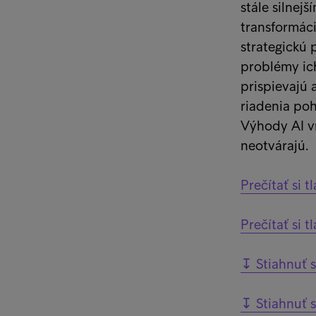
stále silnej
transformáci
strategickú 
problémy ic
prispievajú a
riadenia po
Výhody AI vn
neotvárajú.
Prečítať si 
Prečítať si 
↧ Stiahnuť s
↧ Stiahnuť s