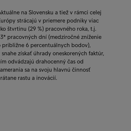
ktuálne na Slovensku a tiež v rámci celej
urópy strácajú v priemere podniky viac
ko štvrtinu (29 %) pracovného roka, t.j.
73* pracovných dní (medziročné zníženie
 približne 6 percentuálnych bodov),
 snahe získať úhrady oneskorených faktúr,
čím odvádzajú drahocenný čas od
amerania sa na svoju hlavnú činnosť
rátane rastu a inovácií.