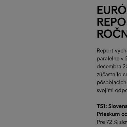
EURÓ
REPOR
ROČN
Report vychá
paralelne v 
decembra 20
zúčastnilo c
pôsobiacich
svojimi odp
TS1: Sloven
Prieskum od
Pre 72 % sl