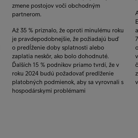
zmene postojov voči obchodným
A
partnerom.
E
Až 35 % priznalo, že oproti minulému roku
a
je pravdepodobnejšie, že požiadajú buď
1
o predĺženie doby splatnosti alebo
o
zaplatia neskôr, ako bolo dohodnuté.
v
Ďalších 15 % podnikov priamo tvrdí, že v
roku 2024 budú požadovať predlženie
z
platobných podmienok, aby sa vyrovnali s
v
hospodárskymi problémami