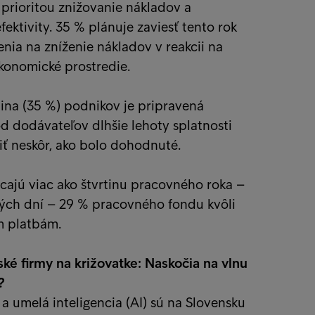
 prioritou znižovanie nákladov a
fektivity. 35 % plánuje zaviesť tento rok
enia na zníženie nákladov v reakcii na
konomické prostredie.
tina (35 %) podnikov je pripravená
d dodávateľov dlhšie lehoty splatnosti
iť neskôr, ako bolo dohodnuté.
cajú viac ako štvrtinu pracovného roka –
ých dní – 29 % pracovného fondu kvôli
 platbám.
ké firmy na križovatke: Naskočia na vlnu
?
a a umelá inteligencia (AI) sú na Slovensku