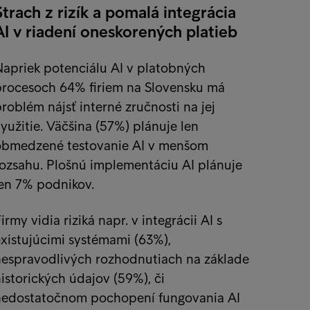
Strach z rizík a pomalá integrácia
AI v riadení oneskorených platieb
apriek potenciálu AI v platobných
procesoch 64% firiem na Slovensku má
roblém nájsť interné zručnosti na jej
yužitie. Väčšina (57%) plánuje len
obmedzené testovanie AI v menšom
ozsahu. Plošnú implementáciu AI plánuje
len 7% podnikov.
irmy vidia riziká napr. v integrácii AI s
xistujúcimi systémami (63%),
nespravodlivých rozhodnutiach na základe
istorických údajov (59%), či
nedostatočnom pochopení fungovania AI