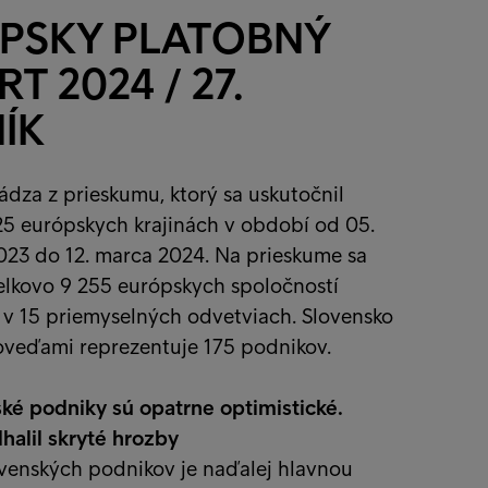
PSKY PLATOBNÝ
T 2024 / 27.
ÍK
dza z prieskumu, ktorý sa uskutočnil
25 európskych krajinách v období od 05.
23 do 12. marca 2024. Na prieskume sa
elkovo 9 255 európskych spoločností
 v 15 priemyselných odvetviach. Slovensko
oveďami reprezentuje 175 podnikov.
ské podniky sú opatrne optimistické.
halil skryté hrozby
ovenských podnikov je naďalej hlavnou