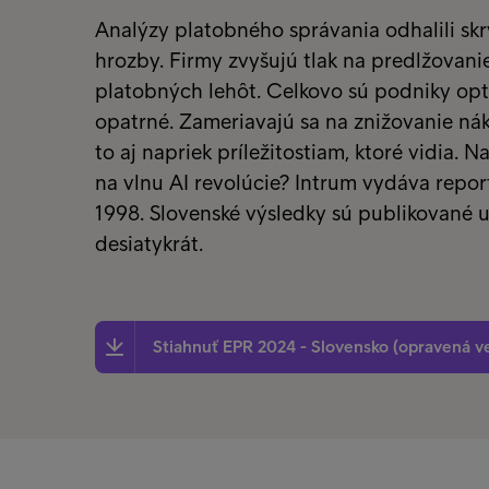
Analýzy platobného správania odhalili skr
hrozby. Firmy zvyšujú tlak na predlžovani
platobných lehôt. Celkovo sú podniky opt
opatrné. Zameriavajú sa na znižovanie nák
to aj napriek príležitostiam, ktoré vidia. N
na vlnu AI revolúcie? Intrum vydáva repor
1998. Slovenské výsledky sú publikované 
desiatykrát.
Stiahnuť EPR 2024 - Slovensko (opravená ve