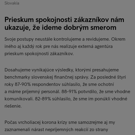
Slovakia
Prieskum spokojnosti zákazníkov nám
ukazuje, že ideme dobrým smerom
Svoje postupy neustále kontrolujeme a revidujeme. Okrem
iného aj každý rok pre nás realizuje externá agentúra
prieskum spokojnosti zákazníkov.
Dosahujeme vynikajúce výsledky, ktorými presahujeme
benchmarky slovenskej finančnej správy. Za posledné štyri
roky 87-90% respondentov súhlasilo, že sme ochotní
a máme príjemný personál. 88-91% potvrdilo, že sme vhodne
komunikovali. 82-89% súhlasilo, že sme im ponúkli vhodné
riešenie.
Počas vrcholiacej korona krízy sme samozrejme aj my
zaznamenali nárast nepríjemných reakcií zo strany