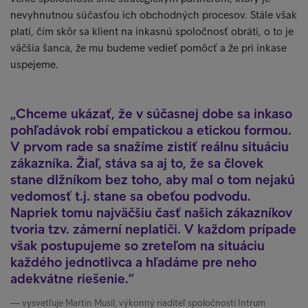
nevyhnutnou súčasťou ich obchodných procesov. Stále však
platí, čím skôr sa klient na inkasnú spoločnosť obráti, o to je
väčšia šanca, že mu budeme vedieť pomôcť a že pri inkase
uspejeme.
Chceme ukázať, že v súčasnej dobe sa inkaso
pohľadávok robí empatickou a etickou formou.
V prvom rade sa snažíme zistiť reálnu situáciu
zákazníka. Žiaľ, stáva sa aj to, že sa človek
stane dlžníkom bez toho, aby mal o tom nejakú
vedomosť t.j. stane sa obeťou podvodu.
Napriek tomu najväčšiu časť našich zákazníkov
tvoria tzv. zámerní neplatiči. V každom prípade
však postupujeme so zreteľom na situáciu
každého jednotlivca a hľadáme pre neho
adekvátne riešenie.
vysvetľuje Martin Musil, výkonný riaditeľ spoločnosti Intrum