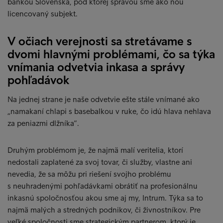
bankou Slovenska, pod ktorej správou sme ako ňou
licencovaný subjekt.
V očiach verejnosti sa stretávame s
dvomi hlavnými problémami, čo sa týka
vnímania odvetvia inkasa a správy
pohľadávok
Na jednej strane je naše odvetvie ešte stále vnímané ako
„namakaní chlapi s basebalkou v ruke, čo idú hlava nehlava
za peniazmi dlžníka“.
Druhým problémom je, že najmä malí veritelia, ktorí
nedostali zaplatené za svoj tovar, či služby, vlastne ani
nevedia, že sa môžu pri riešení svojho problému
s neuhradenými pohľadávkami obrátiť na profesionálnu
inkasnú spoločnosťou akou sme aj my, Intrum. Týka sa to
najmä malých a stredných podnikov, či živnostníkov. Pre
veľké spoločnosti sme strategickým partnerom, ktorý je