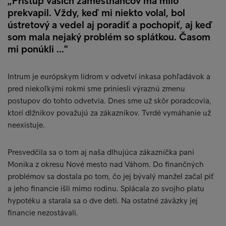
„Prístup vašich zamestnancov ma milo
prekvapil. Vždy, keď mi niekto volal, bol
ústretový a vedel aj poradiť a pochopiť, aj keď
som mala nejaký problém so splátkou. Časom
mi ponúkli ..."
Intrum je európskym lídrom v odvetví inkasa pohľadávok a
pred niekoľkými rokmi sme priniesli výraznú zmenu
postupov do tohto odvetvia. Dnes sme už skôr poradcovia,
ktorí dlžníkov považujú za zákazníkov. Tvrdé vymáhanie už
neexistuje.
Presvedčila sa o tom aj naša dlhujúca zákazníčka pani
Monika z okresu Nové mesto nad Váhom. Do finančných
problémov sa dostala po tom, čo jej bývalý manžel začal piť
a jeho financie išli mimo rodinu. Splácala zo svojho platu
hypotéku a starala sa o dve deti. Na ostatné záväzky jej
financie nezostávali.