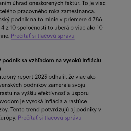
ním úhrad oneskorených faktúr. To je viac
a celého pracovného roka zamestnanca.
nský podnik na to minie v priemere 4 786
 4 z 10 spoločností to uberá o viac ako 10
nne.
Prečítať si tlačovú správu
 podnik sa vzhľadom na vysokú infláciu
u
tobný report 2023 odhalil, že viac ako
ovenských podnikov zamerala svoju
rastu na vyššiu efektívnosť a úsporu
vodom je vysoká inflácia a rastúce
by. Tento trend potvrdzujú aj podniky v
Európy.
Prečítať si tlačovú správu