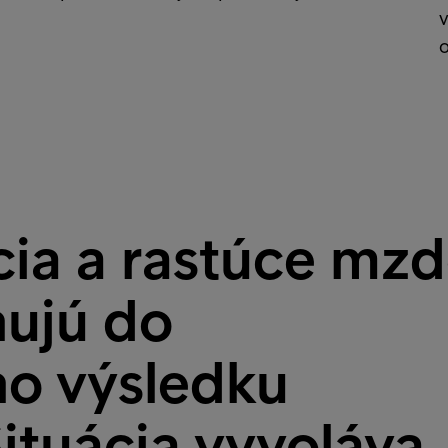
v
o
cia a rastúce mz
hujú do
o výsledku
Situácia vyvoláva