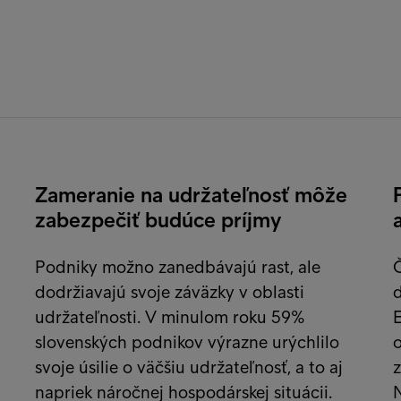
Zameranie na udržateľnosť môže
zabezpečiť budúce príjmy
Podniky možno zanedbávajú rast, ale
Č
dodržiavajú svoje záväzky v oblasti
d
udržateľnosti. V minulom roku 59%
E
slovenských podnikov výrazne urýchlilo
svoje úsilie o väčšiu udržateľnosť, a to aj
z
napriek náročnej hospodárskej situácii.