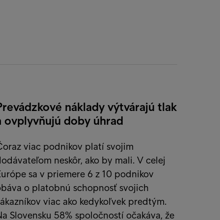
Prevádzkové náklady výtvárajú tlak
a ovplyvňujú doby úhrad
oraz viac podnikov platí svojim
odávateľom neskôr, ako by mali. V celej
urópe sa v priemere 6 z 10 podnikov
obáva o platobnú schopnosť svojich
ákazníkov viac ako kedykoľvek predtým.
Na Slovensku 58% spoločností očakáva, že