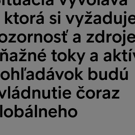
, ktorá si vyžaduj
pozornosť a zdroje
ňažné toky a akt
ohľadávok budú
vládnutie čoraz
globálneho