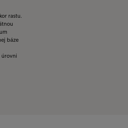
or rastu.
pätnou
rum
ej báze
 úrovni