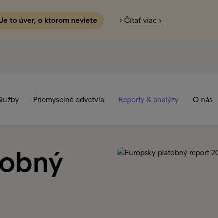
 Je to úver, o ktorom neviete
›
Čítať viac ›
Služby
Priemyselné odvetvia
Reporty & analýzy
O nás
tobný