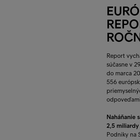
EURÓ
REPOR
ROČN
Report vychá
súčasne v 2
do marca 20
556 európsk
priemyselný
odpoveďami 
Naháňanie s
2,5 miliardy
Podniky na S