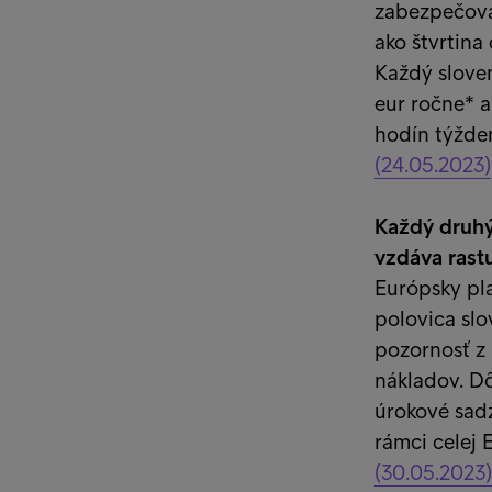
zabezpečova
ako štvrtin
Každý slove
eur ročne* a
hodín týžde
(24.05.2023)
Každý druhý
vzdáva rast
Európsky pla
polovica sl
pozornosť z 
nákladov. Dô
úrokové sadz
rámci celej 
(30.05.2023)