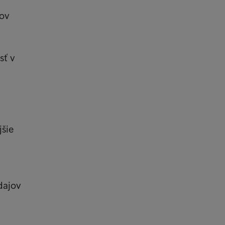
jov
,
sť v
jšie
dajov