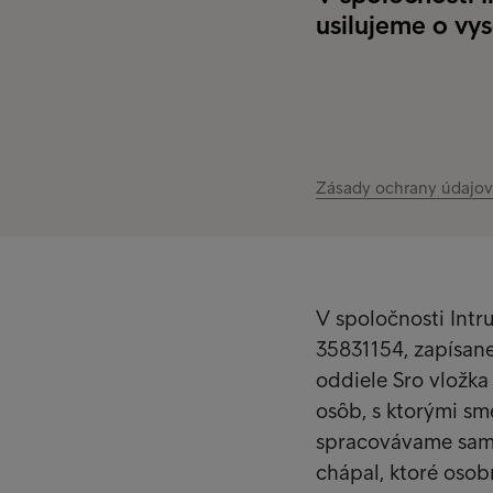
usilujeme o vy
Zásady ochrany údajov
V spoločnosti Intru
35831154, zapísane
oddiele Sro vložka
osôb, s ktorými sm
spracovávame sami 
chápal, ktoré osob