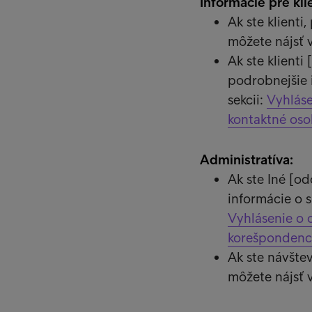
Informácie pre kl
Ak ste klient
môžete nájsť v
Ak ste klienti
podrobnejšie 
sekcii:
Vyhláse
kontaktné oso
Administratíva:
Ak ste Iné [od
informácie o 
Vyhlásenie o 
korešpondenc
Ak ste návšte
môžete nájsť v