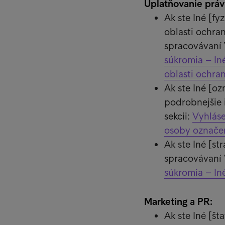
Uplatňovanie práv
Ak ste Iné [fy
oblasti ochra
spracovávaní 
súkromia – Iné
oblasti ochra
Ak ste Iné [o
podrobnejšie 
sekcii:
Vyhláse
osoby označe
Ak ste Iné [s
spracovávaní 
súkromia – In
Marketing a PR:
Ak ste Iné [št