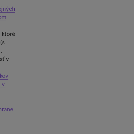
rejných
nom
 ktoré
(s
,
sť v
íkov
 v
hrane