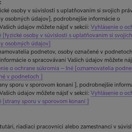
:
zické osoby v súvislosti s uplatňovaním si svojich prá
ny osobných údajov], podrobnejšie informácie o
Vašich údajov môžete nájsť v sekcii:
Vyhlásenie o oc
 [fyzické osoby v súvislosti s uplatňovaním si svojic
ny osobných údajov]
znamovatelia podnetov, osoby označené v podnetoch 
informácie o spracovávaní Vašich údajov môžete náj
nie o ochrane súkromia – Iné [oznamovatelia podne
né v podnetoch ]
trany sporu v sporovom konaní ], podrobnejšie inform
Vašich údajov môžete nájsť v sekcii:
Vyhlásenie o oc
é [strany sporu v sporovom konaní ]
atutári, riadiaci pracovníci alebo zamestnanci v súvisl