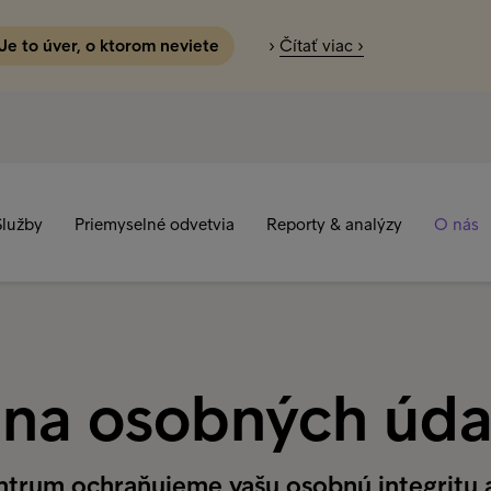
 Je to úver, o ktorom neviete
›
Čítať viac ›
Služby
Priemyselné odvetvia
Reporty & analýzy
O nás
na osobných úda
Intrum ochraňujeme vašu osobnú integritu 