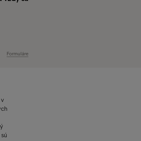
Formuláre
 v
ých
dý
 sú