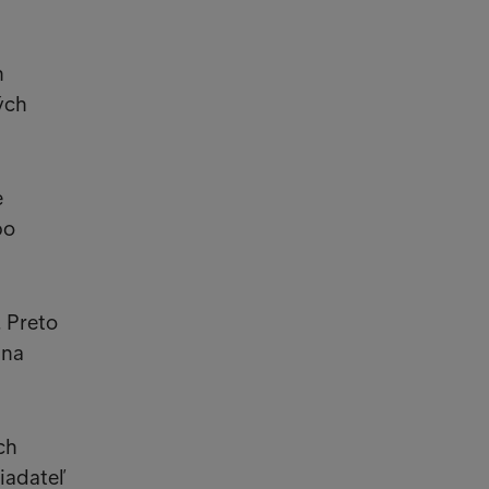
h
ých
e
bo
. Preto
lna
ch
žiadateľ