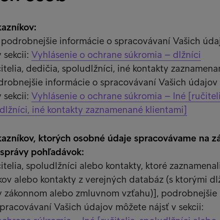
kazníkov:
i, podrobnejšie informácie o spracovávaní Vašich úda
 sekcii:
Vyhlásenie o ochrane súkromia – dlžníci
čitelia, dedičia, spoludlžníci, iné kontakty zaznamen
odrobnejšie informácie o spracovávaní Vašich údajov
 sekcii:
Vyhlásenie o ochrane súkromia – Iné [ručiteli
udlžníci, iné kontakty zaznamenané klientami]
kazníkov, ktorých osobné údaje spracovávame na z
 správy pohľadávok:
čitelia, spoludlžníci alebo kontakty, ktoré zaznamenal
íkov alebo kontakty z verejných databáz (s ktorými dl
 v zákonnom alebo zmluvnom vzťahu)], podrobnejšie
spracovávaní Vašich údajov môžete nájsť v sekcii: