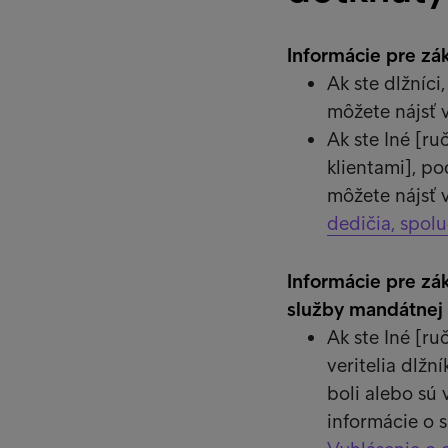
Informácie pre zá
Ak ste dlžníc
môžete nájsť v
Ak ste Iné [ru
klientami], p
môžete nájsť v
dedičia, spol
Informácie pre zá
služby mandátnej
Ak ste Iné [ru
veritelia dlžn
boli alebo sú
informácie o 