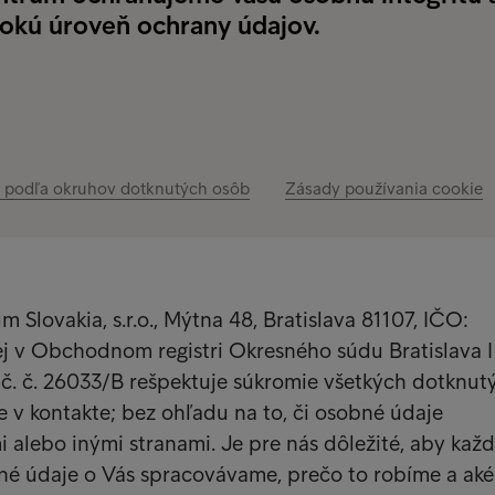
sokú úroveň ochrany údajov.
 podľa okruhov dotknutých osôb
Zásady používania cookie
m Slovakia, s.r.o., Mýtna 48, Bratislava 81107, IČO:
j v Obchodnom registri Okresného súdu Bratislava I
 č. č. 26033/B rešpektuje súkromie všetkých dotknut
e v kontakte; bez ohľadu na to, či osobné údaje
alebo inými stranami. Je pre nás dôležité, aby kaž
né údaje o Vás spracovávame, prečo to robíme a aké