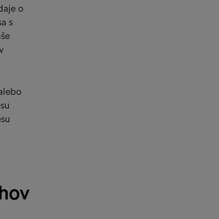
daje o
sa s
aše
v
alebo
esu
esu
uhov