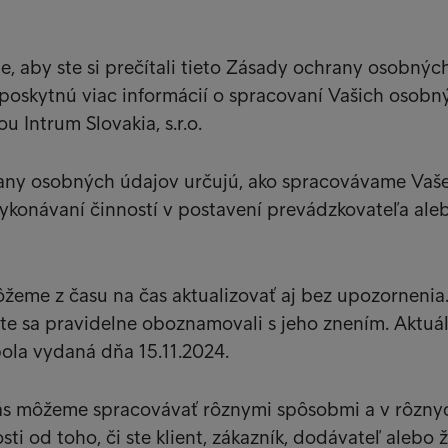
, aby ste si prečítali tieto Zásady ochrany osobnýc
poskytnú viac informácií o spracovaní Vašich osobn
 Intrum Slovakia, s.r.o.
any osobných údajov určujú, ako spracovávame Vaš
ykonávaní činností v postavení prevádzkovateľa ale
žeme z času na čas aktualizovať aj bez upozornenia
te sa pravidelne oboznamovali s jeho znením. Aktuá
bola vydaná dňa 15.11.2024.
s môžeme spracovávať rôznymi spôsobmi a v rôzny
osti od toho, či ste klient, zákazník, dodávateľ alebo 