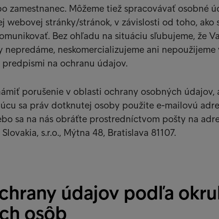
bo zamestnanec. Môžeme tiež spracovávať osobné ú
 webovej stránky/stránok, v závislosti od toho, ako 
omunikovať. Bez ohľadu na situáciu sľubujeme, že V
y nepredáme, neskomercializujeme ani nepoužijeme 
i predpismi na ochranu údajov.
ámiť porušenie v oblasti ochrany osobných údajov, 
ajúcu sa práv dotknutej osoby použite e-mailovú adr
lebo sa na nás obráťte prostredníctvom pošty na adr
Slovakia, s.r.o., Mýtna 48, Bratislava 81107.
chrany údajov podľa okr
ch osôb