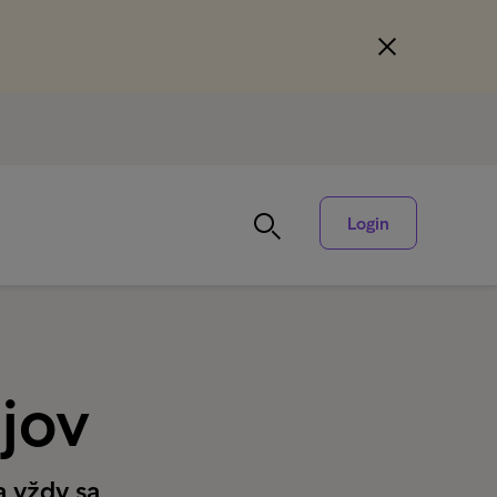
Login
jov
a vždy sa