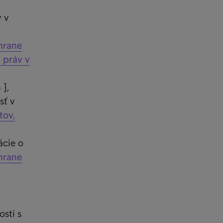
v v
hrane
h práv v
],
sť v
tov,
ácie o
hrane
osti s