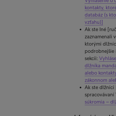
Vyhlásenie o o
kontakty, ktor
databáz (s kt
vzťahu)]
Ak ste Iné [ru
zaznamenali ve
ktorými dlžní
podrobnejšie 
sekcii:
Vyhláse
dlžníka manda
alebo kontakty
zákonnom ale
Ak ste dlžníci
spracovávaní 
súkromia – dl