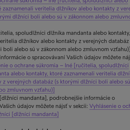
chrane súkromia – Iné [ručitelia, spoludlžníci alebo
é zaznamenali veritelia dlžníkov alebo kontakty z ve
orými dlžníci boli alebo sú v zákonnom alebo zmluv
čitelia, spoludlžníci dlžníka mandanta alebo kontakty,
ritelia dlžníkov alebo kontakty z verejných databáz 
ci boli alebo sú v zákonnom alebo zmluvnom vzťahu)]
informácie o spracovávaní Vašich údajov môžete náj
nie o ochrane súkromia – Iné [ručitelia, spoludlžníci
nta alebo kontakty, ktoré zaznamenali veritelia dlžn
 z verejných databáz (s ktorými dlžníci boli alebo sú
bo zmluvnom vzťahu)]
 [dlžníci mandanta], podrobnejšie informácie o
Vašich údajov môžete nájsť v sekcii:
Vyhlásenie o oc
žníci [dlžníci mandanta]