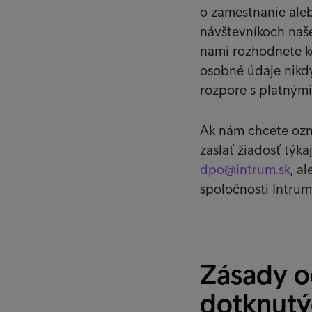
o zamestnanie ale
návštevníkoch našej
nami rozhodnete k
osobné údaje nikd
rozpore s platným
Ak nám chcete ozn
zaslať žiadosť týk
dpo@intrum.sk
, a
spoločnosti Intrum 
Zásady o
dotknutý