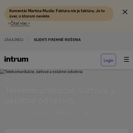
Komentár Martina Musila: Faktúra nie je faktúra. Je to
úver, o ktorom neviete
›
Čítať viac ›
ZÁKAZNÍCI
KLIENTI FIREMNÉ RIEŠENIA
Login
‹ PRIEMYSELNÉ ODVETVIA
Telekomunikácie, sieťové a
ostatné odvetvia
Starostlivosť o zákazníkov v meniacom sa svete