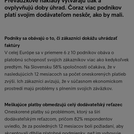
Prevádzkové náklady výtvárajú tlak a
ovplyvňujú doby úhrad. Čoraz viac podnikov
platí svojim dodávateľom neskôr, ako by mali.
Podniky sa obávajú o to, či zákazníci dokážu uhrádzať
faktúry
V celej Európe sa v priemere 6 z 10 podnikov obáva o
platobnú schopnosť svojich zákazníkov viac ako kedykoľvek
predtým. Na Slovensku 58% spoločností očakáva, že v
nasledujúcich 12 mesiacoch sa počet oneskorených platieb
zvýši. Ich zákazníci avizujú, že v súčasnom ekonomickom
prostredí majú problémy s plnením svojich záväzkov.
Meškajúce platby obmedzujú celý dodávateľský reťazec
Oneskorené platby sú problémom, ktorý sa šíri
dodávateľským reťazcom, pričom 82% respondentov
uviedlo, že za posledných 12 mesiacov boli požiadaní, aby
akceptovali dlhšie platobné podmienky, než im vyhovuje.