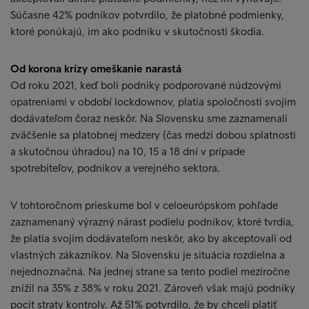
Súčasne 42% podnikov potvrdilo, že platobné podmienky,
ktoré ponúkajú, im ako podniku v skutočnosti škodia.
Od korona krízy omeškanie narastá
Od roku 2021, keď boli podniky podporované núdzovými
opatreniami v období lockdownov, platia spoločnosti svojim
dodávateľom čoraz neskôr. Na Slovensku sme zaznamenali
zväčšenie sa platobnej medzery (čas medzi dobou splatnosti
a skutočnou úhradou) na 10, 15 a 18 dní v prípade
spotrebiteľov, podnikov a verejného sektora.
V tohtoročnom prieskume bol v celoeurópskom pohľade
zaznamenaný výrazný nárast podielu podnikov, ktoré tvrdia,
že platia svojim dodávateľom neskôr, ako by akceptovali od
vlastných zákazníkov. Na Slovensku je situácia rozdielna a
nejednoznačná. Na jednej strane sa tento podiel meziročne
znížil na 35% z 38% v roku 2021. Zároveň však majú podniky
pocit straty kontroly. Až 51% potvrdilo, že by chceli platiť