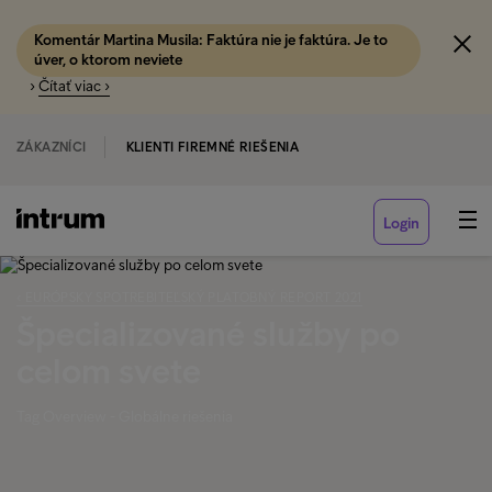
Komentár Martina Musila: Faktúra nie je faktúra. Je to
úver, o ktorom neviete
›
Čítať viac ›
ZÁKAZNÍCI
KLIENTI FIREMNÉ RIEŠENIA
Login
‹ EURÓPSKY SPOTREBITEĽSKÝ PLATOBNÝ REPORT 2021
Špecializované služby po
celom svete
Tag Overview - Globálne riešenia