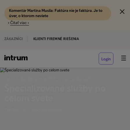
Komentár Martina Musila: Faktúra nie je faktúra. Je to
úver, o ktorom neviete
›
Čítať viac ›
ZÁKAZNÍCI
KLIENTI FIREMNÉ RIEŠENIA
Login
‹ MULTINÁRODNÉ VYMÁHANIE - VÝZVY V ODVETVÍ
Špecializované služby po
celom svete
Tag Overview - Globálne riešenia