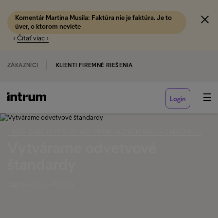
Komentár Martina Musila: Faktúra nie je faktúra. Je to
úver, o ktorom neviete
›
Čítať viac ›
ZÁKAZNÍCI
KLIENTI FIREMNÉ RIEŠENIA
Login
‹ INDIVIDUÁLNY PRÍSTUP: HOVORÍME JAZYKOM VAŠICH ZÁKAZNÍKOV
Vytvárame odvetvové
štandardy
Tag Overview - Pokyny