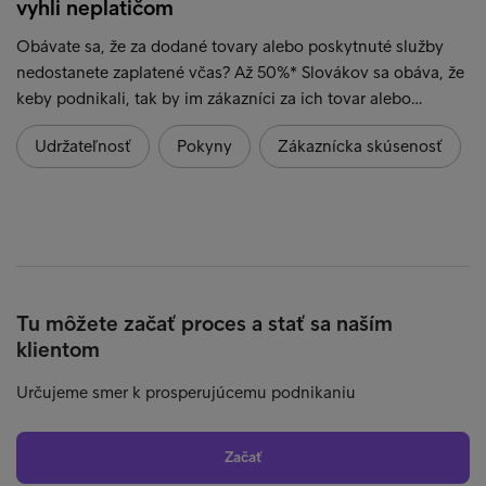
vyhli neplatičom
Obávate sa, že za dodané tovary alebo poskytnuté služby
nedostanete zaplatené včas? Až 50%* Slovákov sa obáva, že
keby podnikali, tak by im zákazníci za ich tovar alebo…
Udržateľnosť
Pokyny
Zákaznícka skúsenosť
Tu môžete začať proces a stať sa naším
klientom
Určujeme smer k prosperujúcemu podnikaniu
Začať