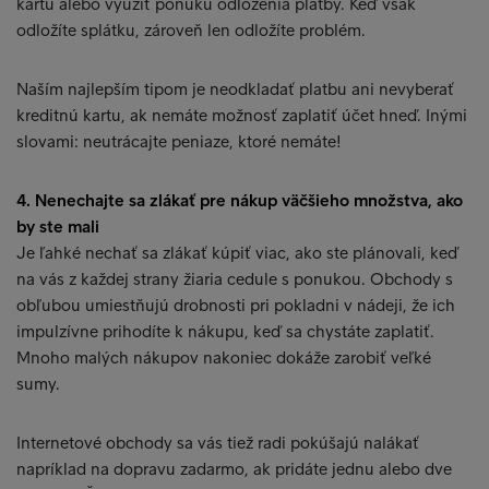
kartu alebo využiť ponuku odloženia platby. Keď však
odložíte splátku, zároveň len odložíte problém.
Naším najlepším tipom je neodkladať platbu ani nevyberať
kreditnú kartu, ak nemáte možnosť zaplatiť účet hneď. Inými
slovami: neutrácajte peniaze, ktoré nemáte!
4. Nenechajte sa zlákať pre nákup väčšieho množstva, ako
by ste mali
Je ľahké nechať sa zlákať kúpiť viac, ako ste plánovali, keď
na vás z každej strany žiaria cedule s ponukou. Obchody s
obľubou umiestňujú drobnosti pri pokladni v nádeji, že ich
impulzívne prihodíte k nákupu, keď sa chystáte zaplatiť.
Mnoho malých nákupov nakoniec dokáže zarobiť veľké
sumy.
Internetové obchody sa vás tiež radi pokúšajú nalákať
napríklad na dopravu zadarmo, ak pridáte jednu alebo dve