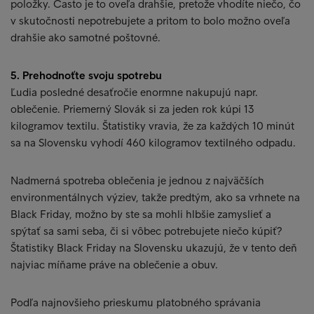
položky. Často je to oveľa drahšie, pretože vhodíte niečo, čo
v skutočnosti nepotrebujete a pritom to bolo možno oveľa
drahšie ako samotné poštovné.
5. Prehodnoťte svoju spotrebu
Ľudia posledné desaťročie enormne nakupujú napr.
oblečenie. Priemerný Slovák si za jeden rok kúpi 13
kilogramov textilu. Štatistiky vravia, že za každých 10 minút
sa na Slovensku vyhodí 460 kilogramov textilného odpadu.
Nadmerná spotreba oblečenia je jednou z najväčších
environmentálnych výziev, takže predtým, ako sa vrhnete na
Black Friday, možno by ste sa mohli hlbšie zamyslieť a
spýtať sa sami seba, či si vôbec potrebujete niečo kúpiť?
Štatistiky Black Friday na Slovensku ukazujú, že v tento deň
najviac míňame práve na oblečenie a obuv.
Podľa najnovšieho prieskumu platobného správania