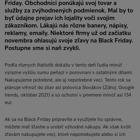
Friday. Obchodníci ponúkajú svoj tovar a
služby za zvýhodnených podmienok. Mal by to
byť údajne prejav ich lojality voči svojim
zákazníkom. Lákajú nás rôzne banery, nápisy,
reklamy, emaily. Niektoré firmy už od začiatku
novembra ohlasujú svoje zľavy na Black Friday.
Postupne sme si naň zvykli.
Podľa rôznych štatistík dokážu v tento deň ľudia minúť
výrazne vyššiu sumu peňazí v porovnaní s ostatnými dňami.
Nakupujeme potrebné, ale aj nepotrebné veci. Tento rok sa
plánuje vrhnúť do zliav asi polovica Slovákov (Zdroj: Google
trends, október 2021) a sú ochotní v priemere minúť asi 134
eur.
Ak sa na Black Friday pripravíte a využijete ho správne,
môžete mať šťastie a urobiť výhodné nákupy. Ak však kvôli
zľavám nakupujete veci, ktoré nepotrebujete alebo si ich