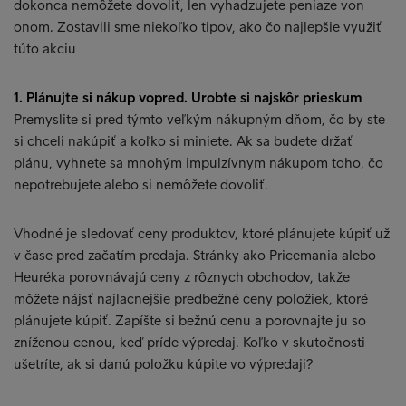
dokonca nemôžete dovoliť, len vyhadzujete peniaze von
onom. Zostavili sme niekoľko tipov, ako čo najlepšie využiť
túto akciu
1. Plánujte si nákup vopred. Urobte si najskôr prieskum
Premyslite si pred týmto veľkým nákupným dňom, čo by ste
si chceli nakúpiť a koľko si miniete. Ak sa budete držať
plánu, vyhnete sa mnohým impulzívnym nákupom toho, čo
nepotrebujete alebo si nemôžete dovoliť.
Vhodné je sledovať ceny produktov, ktoré plánujete kúpiť už
v čase pred začatím predaja. Stránky ako Pricemania alebo
Heuréka porovnávajú ceny z rôznych obchodov, takže
môžete nájsť najlacnejšie predbežné ceny položiek, ktoré
plánujete kúpiť. Zapíšte si bežnú cenu a porovnajte ju so
zníženou cenou, keď príde výpredaj. Koľko v skutočnosti
ušetríte, ak si danú položku kúpite vo výpredaji?