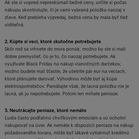
Ak ste si vopred nepreskúmali bežné ceny, určite si počas
nákupu skontrolujte, či je vami vybraná položka naozaj v
zľave. Keď prebieha výpredaj, bežná cena by mala byť tiež
viditeľná.
2. Kúpte si veci, ktoré skutočne potrebujete
Skôr než sa vrhnete do mora ponúk, možno by ste si mali
dobre premyslieť, čo je to, čo naozaj potrebujete. Ak
využívate Black Friday na nákup vianočných darčekov,
možno budete mať šťastie, že ušetríte pár eur na veciach,
ktoré plánujete darovať. Výhodnou môže byť aj kúpa
elektrospotrebičov. Pamätajte však, že lacná položka nie je
lacná, ak ju nepotrebujete. Potom len míňate peniaze.
3. Neutrácajte peniaze, ktoré nemáte
Ľudia často podľahnú chvíľkovým emóciám a sú ochotní
nakupovať na úver. Ak nemáte k dispozícii peniaze na nákup
požadovaného tovaru, môže byť lákavé vytiahnuť kreditnú