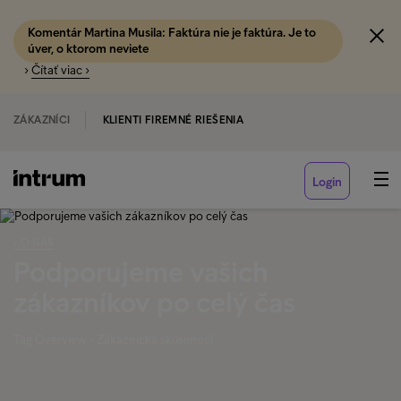
Komentár Martina Musila: Faktúra nie je faktúra. Je to
úver, o ktorom neviete
›
Čítať viac ›
ZÁKAZNÍCI
KLIENTI FIREMNÉ RIEŠENIA
Login
‹ O NÁS
Podporujeme vašich
zákazníkov po celý čas
Tag Overview - Zákaznícka skúsenosť