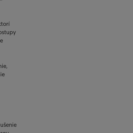
torí
ostupy
ne
ie,
ie
rušenie