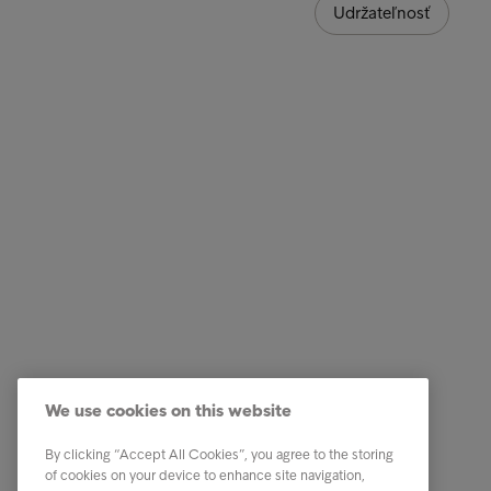
Udržateľnosť
Firemné riešenia
Rýchly p
Služby
Kariéra
We use cookies on this website
Priemyselné odvetvia
Naši ľud
By clicking “Accept All Cookies”, you agree to the storing
Reporty & analýzy
Kontakty
of cookies on your device to enhance site navigation,