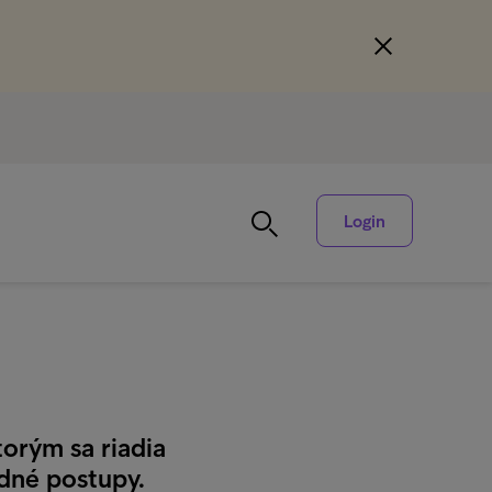
Login
orým sa riadia
odné postupy.