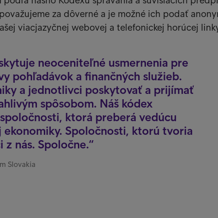
a podľa nášho Kódexu správania a súvisiacich predpi
považujeme za dôverné a je možné ich podať anon
šej viacjazyčnej webovej a telefonickej horúcej linky
skytuje neoceniteľné usmernenia pre
vy pohľadávok a finančných služieb.
y a jednotlivci poskytovať a prijímať
ahlivým spôsobom. Náš kódex
 spoločnosti, ktorá preberá vedúcu
j ekonomiky. Spoločnosti, ktorú tvoria
ci z nás. Spoločne.
um Slovakia