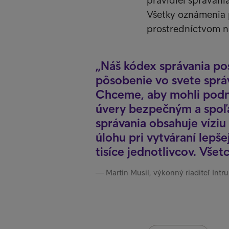
pravidiel správani
Všetky oznámenia 
prostredníctvom na
Náš kódex správania po
pôsobenie vo svete sprá
Chceme, aby mohli podnik
úvery bezpečným a spoľ
správania obsahuje víziu
úlohu pri vytváraní lepše
tisíce jednotlivcov. Všet
Martin Musil, výkonný riaditeľ Intr