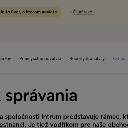
 Je to úver, o ktorom neviete
›
Čítať viac ›
Služby
Priemyselné odvetvia
Reporty & analýzy
O nás
 správania
a spoločnosti Intrum predstavuje rámec, kt
mestnanci. Je tiež vodítkom pre naše obch