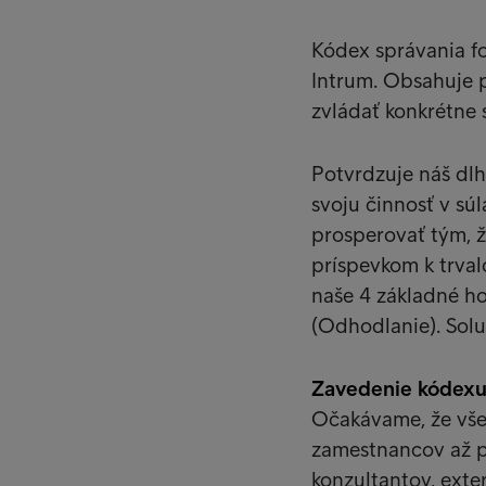
Kódex správania fo
Intrum. Obsahuje 
zvládať konkrétne s
Potvrdzuje náš dl
svoju činnosť v s
prosperovať tým, ž
príspevkom k trva
naše 4 základné ho
(Odhodlanie). Solut
Zavedenie kódexu 
Očakávame, že všet
zamestnancov až po
konzultantov, ext