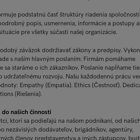
rmuje podstatnú časť štruktúry riadenia spoločnosti
podrobný popis, usmernenia, informácie a postupy a
ituácie pre všetky súčasti našej organizácie.
hodobý záväzok dodržiavať zákony a predpisy. Vyk
úlade s naším hlavným poslaním: Firmám pomáhame
e sa staráme o ich zákazníkov. Poslanie napĺňame tie
lo udržateľnému rozvoju. Našu každodennú prácu v
dnoty: Empathy (Empatia). Ethics (Čestnosť). Dedic
ions (Riešenia).
do našich činností
ci, ktorí sa podieľajú na našom podnikaní, od našic
 nezávislých dodávateľov, brigádnikov, agentúry,
erných členov predstavenstva a iných zástupcov, bu