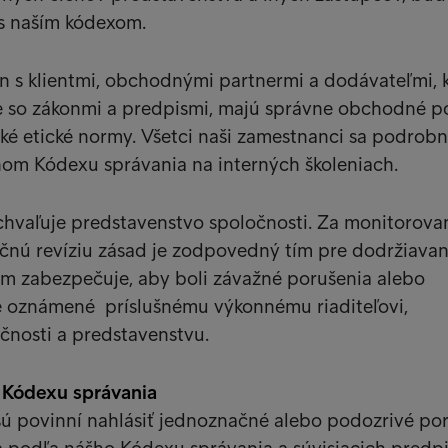
 s naším kódexom.
 s klientmi, obchodnými partnermi a dodávateľmi, k
e so zákonmi a predpismi, majú správne obchodné p
ké etické normy. Všetci naši zamestnanci sa podrob
om Kódexu správania na interných školeniach.
hvaľuje predstavenstvo spoločnosti. Za monitorovan
čnú revíziu zásad je zodpovedný tím pre dodržiavan
ím zabezpečuje, aby boli závažné porušenia alebo
e oznámené príslušnému výkonnému riaditeľovi,
čnosti a predstavenstvu.
 Kódexu správania
sú povinní nahlásiť jednoznačné alebo podozrivé po