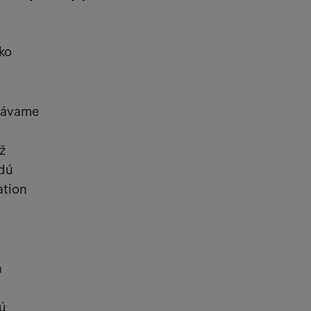
ko
onávame
ž
edú
ation
h
dú