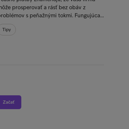
ôže prosperovať a rásť bez obáv z
Zamera
problémov s peňažnými tokmi. Fungujúca…
proces
ktoré 
Tipy
Tipy
Začať