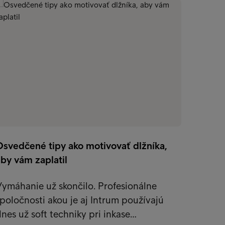
Osvedčené tipy ako motivovať dlžníka,
6 tipov
by vám zaplatil
Malé 
ymáhanie už skončilo. Profesionálne
onesko
poločnosti akou je aj Intrum používajú
cítia 
nes už soft techniky pri inkase…
Tipy