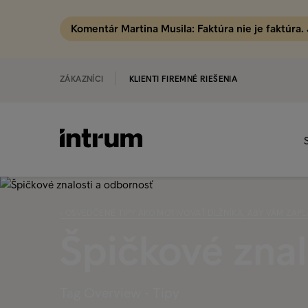
Komentár Martina Musila: Faktúra nie je faktúra.
ZÁKAZNÍCI
KLIENTI FIREMNÉ RIEŠENIA
‹ OSVEDČENÉ TIPY AKO MOTIVOVAŤ DLŽNÍKA, ABY VÁM ZAPL
Špičkové znal
Tag Overview - Tipy