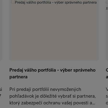
Predaj vášho portfólia - výber správneho
partnera
a
i
Pri predaji portfólií nevymožených
V
7
pohľadávok je dôležité vybrať si partnera,
s
ktorý zabezpečí ochranu vašej povesti a…
d