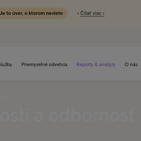
 Je to úver, o ktorom neviete
›
Čítať viac ›
Služby
Priemyselné odvetvia
Reporty & analýzy
O nás
ATIL
osti a odbornosť