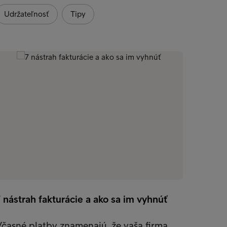
Udržateľnosť
Tipy
 nástrah fakturácie a ako sa im vyhnúť
Staros
životn
časné platby znamenajú, že vaša firma