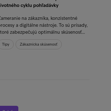
životného cyklu pohľadávky
Správn
vyžadu
ameranie na zákazníka, konzistentné
právne
rocesy a digitálne nástroje. To sú prísady,
ktoré zabezpečujú optimálnu skúsenosť…
Udrža
Tipy
Zákaznícka skúsenosť