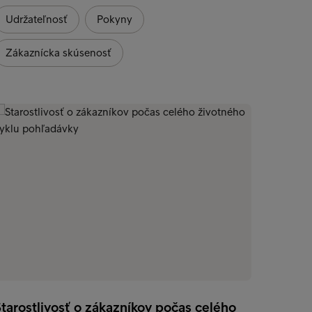
Udržateľnosť
Pokyny
Zákaz
Zákaznícka skúsenosť
Aká je
pohľa
tarostlivosť o zákazníkov počas celého