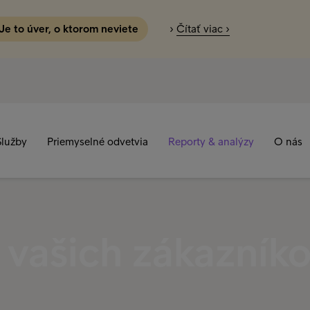
 Je to úver, o ktorom neviete
›
Čítať viac ›
Služby
Priemyselné odvetvia
Reporty & analýzy
O nás
vašich zákazník