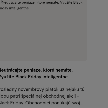
Neutrácajte peniaze, ktoré nemáte.
Osvedč
yužite Black Friday inteligentne
zákaz
Posledný novembrový piatok už nejakú tú
V spol
obu patrí špeciálnej obchodnej akcii -
problé
Black Friday. Obchodníci ponúkajú svoj…
Vieme,