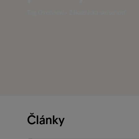
Tag Overview - Zákaznícka skúsenosť
Články