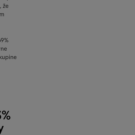
, že
om
 69%
vne
skupine
3%
y