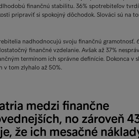
dlhodobú finančnú stabilitu. 36% spotrebiteľov tvrdí
osti pripraviť si spokojný dôchodok. Slováci sú na t
rebitelia nadhodnocujú svoju finančnú gramotnosť.
 dostatočný finančné vzdelanie. Avšak až 37% nesprá
inančným termínom ich správne definície. Dokonca v 
ch v tom zlyhalo až 50%.
atria medzi finančne
vednejších, no zároveň 4
je, že ich mesačné náklad