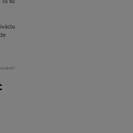
 Tu sú
iváciu
ade
výrokmi?
c