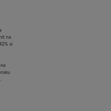
a
mit na
 42% si
lne
ensku
.