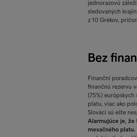
jednorazovú záleži
sledovaných krajín 
z 10 Grékov, pričo
Bez finan
Finanční poradcovi
finančnú rezervu v
(75%) európskych s
platu, viac ako po
Slováci sú ešte nes
Alarmujúce je, ž
mesačného platu.