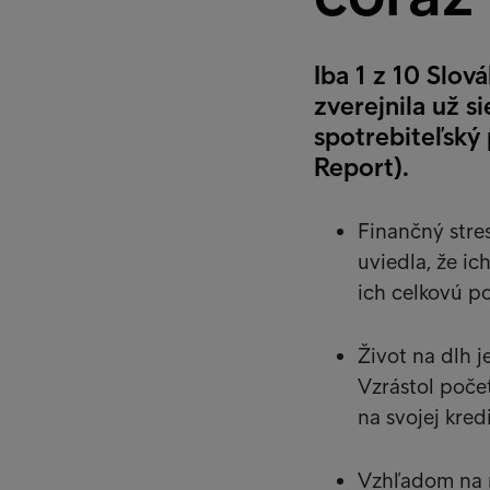
Iba 1 z 10 Slov
zverejnila už 
spotrebiteľsk
Report).
Finančný stre
uviedla, že ic
ich celkovú p
Život na dlh 
Vzrástol počet
na svojej kredi
Vzhľadom na n