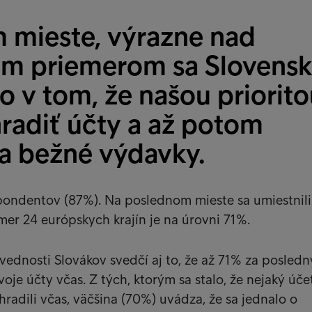
 mieste, výrazne nad
m priemerom sa Slovens
o v tom, že našou priorito
hradiť účty a až potom
na bežné výdavky.
spondentov (87%). Na poslednom mieste sa umiestnili
mer 24 európskych krajín je na úrovni 71%.
ednosti Slovákov svedčí aj to, že až 71% za posledn
oje účty včas. Z tých, ktorým sa stalo, že nejaký účet
radili včas, väčšina (70%) uvádza, že sa jednalo o