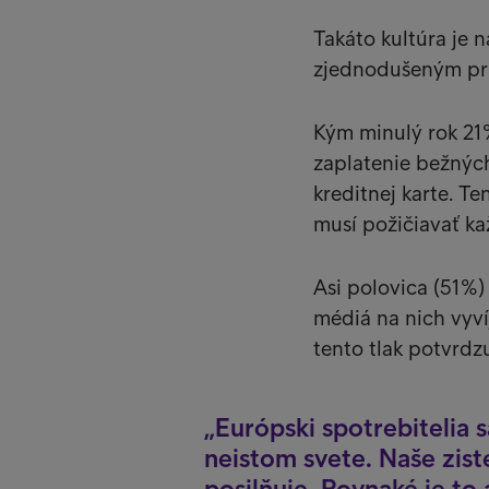
Takáto kultúra je 
zjednodušeným prí
Kým minulý rok 21%
zaplatenie bežnýc
kreditnej karte. Te
musí požičiavať ka
Asi polovica (51%)
médiá na nich vyví
tento tlak potvrdz
Európski spotrebitelia s
neistom svete. Naše zist
posilňuje. Rovnaké je to 