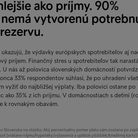
hlejšie ako príjmy. 90%
 nemá vytvorenú potrebn
rezervu.
 ukazujú, že výdavky európskych spotrebiteľov aj na
vý príjem. Finančný stres u spotrebiteľov tak narastá
o. U nás až polovica slovenských domácností potvrdz
konca 33% respondentov súhlasí, že po uhradení vše
 vyžiť do najbližšej výplaty. Iba polovici ostane po
ac ako 35% z ich príjmu. V domácnostiach s deťmi (ro
je k rovnakým obavám.
Slovenska na otázku: Aký percentuálny pomer platu vám zostane po zapl
sť (vrátane nájmu/hypotéky/vybavenia a splátok pôžičiek/kreditnej karty)