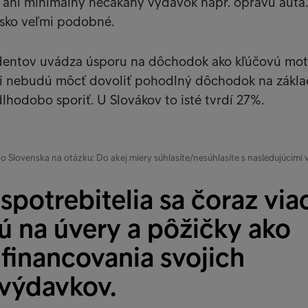
 ani minimálny nečakaný výdavok napr. opravu auta.
nsko veľmi podobné.
ndentov uvádza úsporu na dôchodok ako kľúčovú mot
e si nebudú môcť dovoliť pohodlný dôchodok na zákl
dlhodobo sporiť. U Slovákov to isté tvrdí 27%.
Slovenska na otázku: Do akej miery súhlasíte/nesúhlasíte s nasledujúcimi 
spotrebitelia sa čoraz via
ú na úvery a pôžičky ako
financovania svojich
výdavkov.