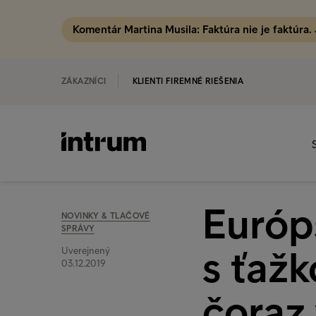
Komentár Martina Musila: Faktúra nie je faktúra.
ZÁKAZNÍCI
KLIENTI FIREMNÉ RIEŠENIA
Európs
NOVINKY & TLAČOVÉ
SPRÁVY
s ťažk
Uverejnený
03.12.2019
čoraz 