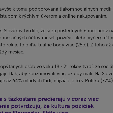
navyše k tomu podporovaná tlakom sociálnych médií,
stupom k rýchlym úverom a online nakupovaním.
 Slovákov tvrdilo, že si za posledných 6 mesiacov n
h mesačných účtov museli požičať alebo vyčerpať li
nto rok je to o 4%-tuálne body viac (25%). Z toho až
ždý mesiac.
 opýtaných osôb vo veku 18 - 21 rokov tvrdí, že sociá
jajú tlak, aby konzumovali viac, ako by mali. Na Slov
uje až 64% mladých ľudí, najviac je to v Poľsku (77%)
a s ťažkosťami predierajú v čoraz viac
enia potvrdzujú, že kultúra pôžičiek
aj na Slovensku. Stále viac