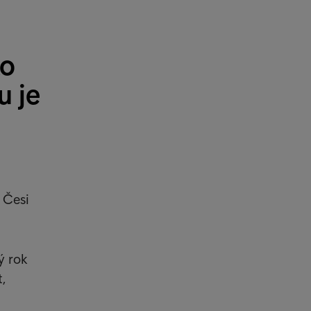
ko
u je
 Česi
ý rok
,