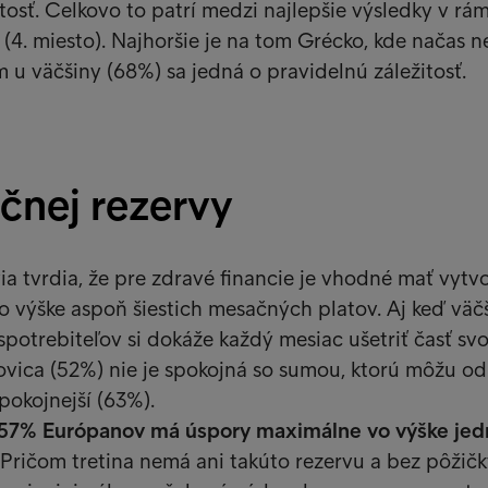
tosť. Celkovo to patrí medzi najlepšie výsledky v rám
(4. miesto). Najhoršie je na tom Grécko, kde načas ne
m u väčšiny (68%) sa jedná o pravidelnú záležitosť.
čnej rezervy
a tvrdia, že pre zdravé financie je vhodné mať vytv
o výške aspoň šiestich mesačných platov. Aj keď väč
potrebiteľov si dokáže každý mesiac ušetriť časť sv
lovica (52%) nie je spokojná so sumou, ktorú môžu odl
pokojnejší (63%).
e 57% Európanov má úspory maximálne vo výške jed
Pričom tretina nemá ani takúto rezervu a bez pôžič