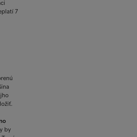
ci
platí 7
orenú
šina
ojho
ožiť.
no
ky by