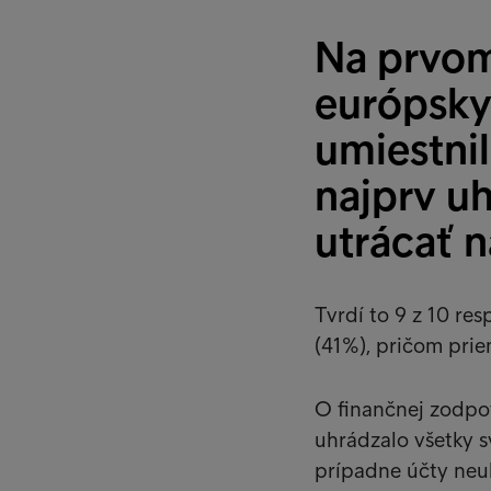
Na prvom
európsky
umiestnil
najprv u
utrácať 
Tvrdí to 9 z 10 re
(41%), pričom prie
O finančnej zodpov
uhrádzalo všetky sv
prípadne účty neuh