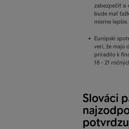
zabezpečiť si 
bude mať ťažk
mierne lepšie.
Európski spot
verí, že majú
priradilo k f
18 - 21 ročný
Slováci p
najzodpo
potvrdzu