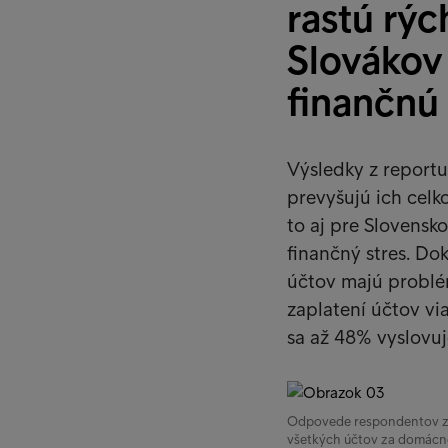
rastú rýc
Slovákov
finančnú 
Výsledky z reportu
prevyšujú ich celko
to aj pre Slovensk
finančný stres. Do
účtov majú problém
zaplatení účtov vi
sa až 48% vyslovu
Odpovede respondentov zo 
všetkých účtov za domácno