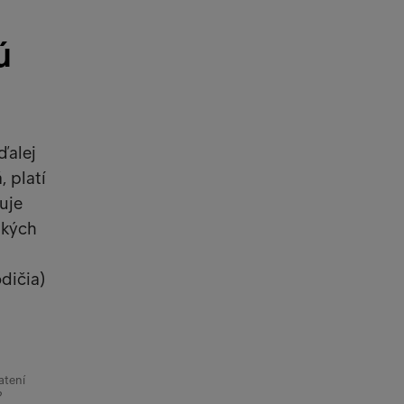
ú
ďalej
, platí
uje
tkých
dičia)
atení
?