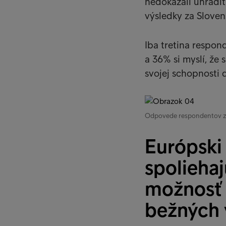
nedokázali uhradiť
výsledky za Slove
Iba tretina respo
a 36% si myslí, ž
svojej schopnosti 
Odpovede respondentov zo 
Európski 
spoliehaj
možnosť 
bežných 