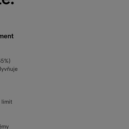
yment
(45%)
plyvňuje
 limit
lémy