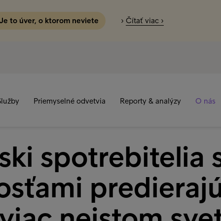
 Je to úver, o ktorom neviete
›
Čítať viac ›
Služby
Priemyselné odvetvia
Reporty & analýzy
O nás
ki spotrebitelia 
osťami predierajú
viac neistom svet