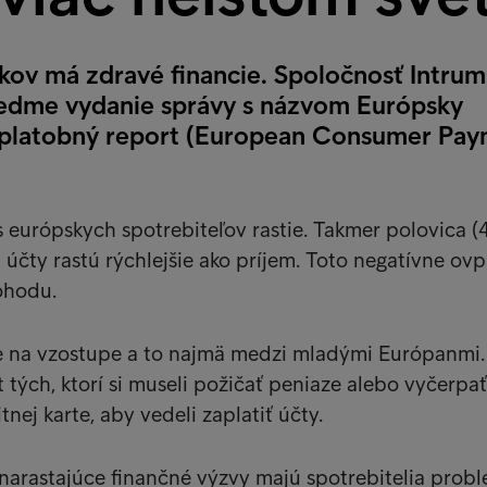
ákov má zdravé financie. Spoločnosť Intrum
siedme vydanie správy s názvom Európsky
ý platobný report (European Consumer Pa
s európskych spotrebiteľov rastie. Takmer polovica 
h účty rastú rýchlejšie ako príjem. Toto negatívne ov
ohodu.
je na vzostupe a to najmä medzi mladými Európanmi.
 tých, ktorí si museli požičať peniaze alebo vyčerpať
tnej karte, aby vedeli zaplatiť účty.
arastajúce finančné výzvy majú spotrebitelia prob