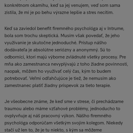
konkrétnom okamihu, keď sa jej venujem, veď som sama
zistila, že mi je po behu výrazne lepšie a stres necítim.
Keď sa zaviedol benefit firemného psychológa aj v Intrume,
bola som trochu skeptická. Musím však povedať, že jeho
využívanie je skutočne jednoduché. Prístup nášho
dodávateľa je absolútne seriózny a anonymný. Sú to
odborníci, ktorí majú výborne zvládnuté všetky procesy. Pre
mňa ako zamestnanca nevyplývajú z toho žiadne povinnosti,
naopak, môžem ho využívať celý čas, kým to budem
potrebovať. Veľmi odľahčujúce je tiež, že nemusím ako
zamestnanec platiť žiadny príspevok za tieto terapie.
Je všeobecne známe, že keď sme v strese, či prechádzame
traumou alebo máme vzťahové problémy, jednoducho to
ovplyvňuje aj náš pracovný výkon. Nášho firemného
psychológa odporúčam všetkým svojim kolegom. Niekedy
stačí už len to, že je tu niekto, s kým sa môžeme