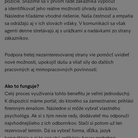
pozície. Snažíme sa v prvom rade zákazníka vypočuť
a identifikovať jeho reálne možnosti úhrady záväzkov.
Následne hľadáme vhodné riešenie. Naša čestnosť a empatia
sa odrážajú aj v ich slovách vďaky. V komunikácii sa však
agenti denne stretávajú aj s urážkami a nadávkami zo strany
zákazníkov.
Podpora tretej nezainteresovanej strany vie pomôcť uvidieť
nové možnosti, upokojiť dušu a vliať sily do ďalších
pracovných aj mimopracovných povinností.
Ako to funguje?
Celý proces využívania tohto benefitu je veľmi jednoduchý.
K dispozícii máme portál, do ktorého sa zamestnanec prihlási
firemným emailom. Následne si môže vybrať vlastného
psychológa. Ak si s tým nevie rady, dodávateľ mu odporučí
najvhodnejšieho z ich odborníkov. Stačí si potom už len
rezervovať termín. Dá sa vybrať forma, dĺžka, jazyk
konzultácie a aj to cez akú aplikáciu hovor prebehne.