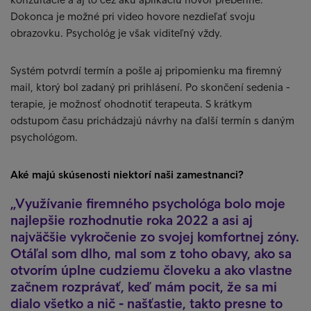
Dokonca je možné pri video hovore nezdieľať svoju
obrazovku. Psychológ je však viditeľný vždy.
Systém potvrdí termín a pošle aj pripomienku ma firemný
mail, ktorý bol zadaný pri prihlásení. Po skončení sedenia -
terapie, je možnosť ohodnotiť terapeuta. S krátkym
odstupom času prichádzajú návrhy na ďalší termín s daným
psychológom.
Aké majú skúsenosti niektorí naši zamestnanci?
Využívanie firemného psychológa bolo moje
najlepšie rozhodnutie roka 2022 a asi aj
najväčšie vykročenie zo svojej komfortnej zóny.
Otáľal som dlho, mal som z toho obavy, ako sa
otvorím úplne cudziemu človeku a ako vlastne
začnem rozprávať, keď mám pocit, že sa mi
dialo všetko a nič - našťastie, takto presne to