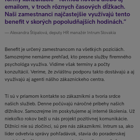
emailom, v troch rôznych časových dĺžkach.
Naši zamestnanci najčastejšie využívajú tento
benefit v skorých popoludňajších hodinách.
Alexandra Štipalová, deputy HR manažér Intrum Slovakia
Benefit je určený zamestnancom na všetkých pozíciách.
Samozrejme nemáme prehľad, kto presne služby firemného
psychológa využíva. Vidíme však termíny a počty
konzultácií. Veríme, že zvláštnu podporu takto dostávajú a aj
využívajú aj agenti nášho zákazníckeho centra.
Tí sú v priamom kontakte so zákazníkmi a tvoria srdce
našich služieb. Denne počúvajú náročné príbehy našich
dlžníkov. Samozrejme im poskytujeme aj interné školenia. Už
niekoľko rokov beží u nás projekt pozitívnej komunikácie.
Dlžníci nie sú zločinci, sú pre nás zákazníkmi. Intrum sa, ako
líder odvetvia správy pohľadávok, stavia do poradenskej