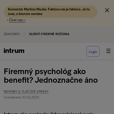
Komentár Martina Musila: Faktúra nie je faktúra. Je to
úver, o ktorom neviete
›
Čítať viac ›
ZÁKAZNÍCI
KLIENTI FIREMNÉ RIEŠENIA
Login
Firemný psychológ ako
benefit? Jednoznačne áno
NOVINKY & TLAČOVÉ SPRÁVY
Uverejnený 10.02.2023