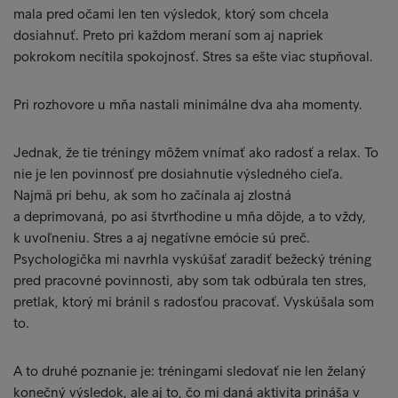
mala pred očami len ten výsledok, ktorý som chcela
dosiahnuť. Preto pri každom meraní som aj napriek
pokrokom necítila spokojnosť. Stres sa ešte viac stupňoval.
Pri rozhovore u mňa nastali minimálne dva aha momenty.
Jednak, že tie tréningy môžem vnímať ako radosť a relax. To
nie je len povinnosť pre dosiahnutie výsledného cieľa.
Najmä pri behu, ak som ho začínala aj zlostná
a deprimovaná, po asi štvrťhodine u mňa dôjde, a to vždy,
k uvoľneniu. Stres a aj negatívne emócie sú preč.
Psychologička mi navrhla vyskúšať zaradiť bežecký tréning
pred pracovné povinnosti, aby som tak odbúrala ten stres,
pretlak, ktorý mi bránil s radosťou pracovať. Vyskúšala som
to.
A to druhé poznanie je: tréningami sledovať nie len želaný
konečný výsledok, ale aj to, čo mi daná aktivita prináša v