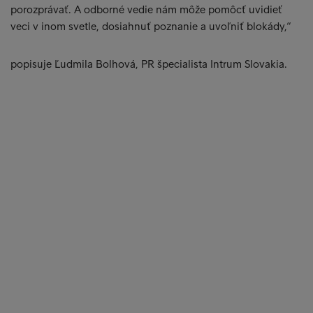
porozprávať. A odborné vedie nám môže pomôcť uvidieť
veci v inom svetle, dosiahnuť poznanie a uvoľniť blokády,“
popisuje Ľudmila Bolhová, PR špecialista Intrum Slovakia.