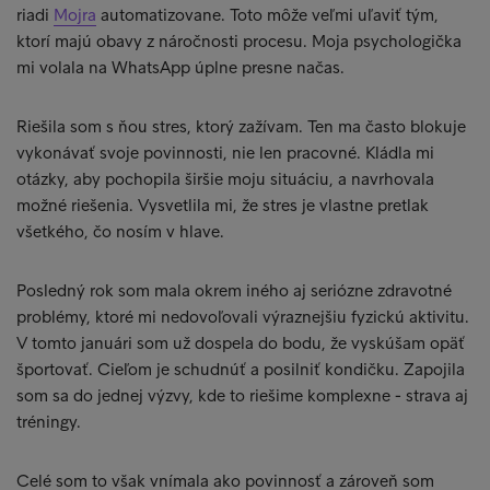
riadi
Mojra
automatizovane. Toto môže veľmi uľaviť tým,
ktorí majú obavy z náročnosti procesu. Moja psychologička
mi volala na WhatsApp úplne presne načas.
Riešila som s ňou stres, ktorý zažívam. Ten ma často blokuje
vykonávať svoje povinnosti, nie len pracovné. Kládla mi
otázky, aby pochopila širšie moju situáciu, a navrhovala
možné riešenia. Vysvetlila mi, že stres je vlastne pretlak
všetkého, čo nosím v hlave.
Posledný rok som mala okrem iného aj seriózne zdravotné
problémy, ktoré mi nedovoľovali výraznejšiu fyzickú aktivitu.
V tomto januári som už dospela do bodu, že vyskúšam opäť
športovať. Cieľom je schudnúť a posilniť kondičku. Zapojila
som sa do jednej výzvy, kde to riešime komplexne - strava aj
tréningy.
Celé som to však vnímala ako povinnosť a zároveň som