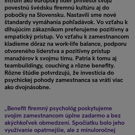
Intrum ako európsky líder priniesol svoju
povestnú švédsku firemnú kultúru aj do
pobočky na Slovensku. Nastavili sme nové
štandardy vymáhania pohľadávok. Vo vzťahu k
dlhujúcim zákazníkom preferujeme pozitívny a
empatický prístup. Vo vzťahu k zamestnancom
kladieme dôraz na work-life balance, podporu
otvoreného líderstva a pozitívny prístup
manažérov k svojmu tímu. Patria k tomu aj
teambuildingy, couching a rôzne benefity.
Rôzne štúdie potvrdzujú, že investícia do
psychickej pohody zamestnanca sa vráti viac
ako dvojnásobne.
Benefit firemný psychológ poskytujeme
svojim zamestnancom úplne zadarmo a bez
akýchkoľvek obmedzení. Spočiatku bolo jeho
využívanie opatrnejšie, ale z minuloročnej