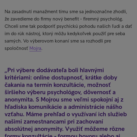
Na zasadnutí manažment tímu sme sa jednoznačne zhodli,
že zavedieme do firmy nový benefit - firemný psychológ.
Chceli sme tak podporiť psychickú pohodu našich ľudí a dať
im do rúk nástroj, ktorý môžu kedykoľvek použiť pre seba
samých. Vo výberovom konaní sme sa rozhodli pre
spoločnosť
Mojra
.
Pri výbere dodávateľa boli hlavnými
kritériami: online dostupnosť, krátke doby
čakania na termín konzultácie, možnosť
širšieho výberu psychológov, dôvernosť a
anonymita. S Mojrou sme veľmi spokojní aj z
hľadiska komunikácie a administrácie nášho
vzťahu. Máme prehľad o využívaní ich služieb
našimi zamestnancami pri zachovaní
absolútnej anonymity. Využiť môžeme rôzne
formy konzultácie - formou hovoru alebo aj