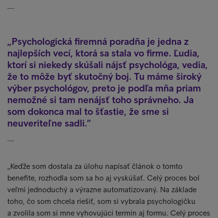
Psychologická firemná poradňa je jedna z
najlepších vecí, ktorá sa stala vo firme. Ľudia,
ktorí si niekedy skúšali nájsť psychológa, vedia,
že to môže byť skutočný boj. Tu máme široký
výber psychológov, preto je podľa mňa priam
nemožné si tam nenájsť toho správneho. Ja
som dokonca mal to šťastie, že sme si
neuveriteľne sadli.
„Keďže som dostala za úlohu napísať článok o tomto
benefite, rozhodla som sa ho aj vyskúšať. Celý proces bol
veľmi jednoduchý a výrazne automatizovaný. Na základe
toho, čo som chcela riešiť, som si vybrala psychologičku
a zvolila som si mne vyhovujúci termín aj formu. Celý proces