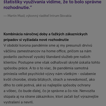
štatistiky využívania vidíme, že to bolo správne
rozhodnutie.
Martin Musil, výkonný riaditeľ Intrum Slovakia
Kombinácia náročnej doby a ťažkých zákazníckych
prípadov si vyžiadala nové rozhodnutie
V období korona pandémie sme aj my presunuli drvivú
väčšinu zamestnancov na home office, pričom sa nám
podarilo zachovať vysoký štandard služieb pre našich
klientov. Postupne sme však odhaľovali skryté úskalia tohto
spôsobu práce. A to o to viac, že pandémia samotná
priniesla veľké psychické výzvy nám všetkým - oslabenie
kvôli chorobe, strata blízkych, strach a nevedomosť, ako
dlho to celé potrvá, aké sú najlepšie spôsoby ochrany
a vôbec, čo bude ďalej, čo je správne a čo nie. Nervozita
stúpala aj na strane zákazníkov, ktorí začali byť výraznejšie
vystrašení a nevrlí.