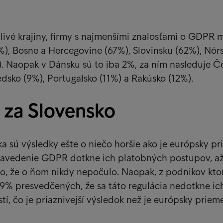
tlivé krajiny, firmy s najmenšími znalosťami o GDPR 
%), Bosne a Hercegovine (67%), Slovinsku (62%), Nór
). Naopak v Dánsku sú to iba 2%, za ním nasleduje Č
édsko (9%), Portugalsko (11%) a Rakúsko (12%).
 za Slovensko
a sú výsledky ešte o niečo horšie ako je európsky pr
 zavedenie GDPR dotkne ich platobných postupov, a
o, že o ňom nikdy nepočulo. Naopak, z podnikov kto
9% presvedčených, že sa táto regulácia nedotkne ic
tí, čo je priaznivejší výsledok než je európsky priem