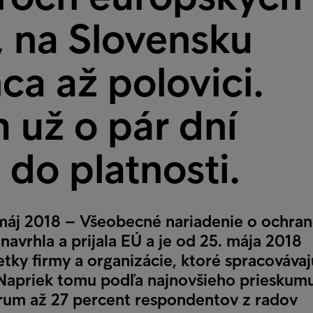
, na Slovensku
ca až polovici.
 už o pár dní
 do platnosti.
. máj 2018 – Všeobecné nariadenie o ochra
avrhla a prijala EÚ a je od 25. mája 2018
tky firmy a organizácie, ktoré spracovávaj
Napriek tomu podľa najnovšieho prieskum
trum až 27 percent respondentov z radov