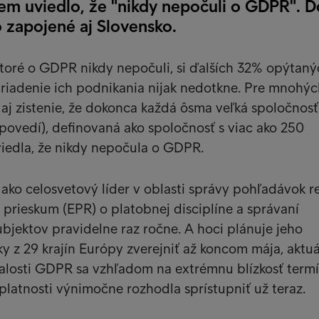
iem uviedlo, že "nikdy nepočuli o GDPR". D
 zapojené aj Slovensko.
toré o GDPR nikdy nepočuli, si ďalších 32% opýtaný
nariadenie ich podnikania nijak nedotkne. Pre mnohý
aj zistenie, že dokonca každá ôsma veľká spoločnosť
ovedí), definovaná ako spoločnosť s viac ako 250
iedla, že nikdy nepočula o GDPR.
ako celosvetový líder v oblasti správy pohľadávok re
prieskum (EPR) o platobnej disciplíne a správaní
bjektov pravidelne raz ročne. A hoci plánuje jeho
y z 29 krajín Európy zverejniť až koncom mája, aktu
znalosti GDPR sa vzhľadom na extrémnu blízkosť term
platnosti výnimočne rozhodla sprístupniť už teraz.