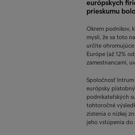
európskych fir
prieskumu bolo
Okrem podnikov, k
myslí, že sa toto 
určite ohromujúce 
Európe (až 12% odp
zamestnancami, uv
Spoločnosť Intrum 
európsky platobný 
podnikateľských su
tohtoročné výsledk
zistenia o nízkej 
jeho vstúpenia do 