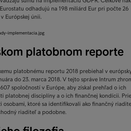
uvádzajú sumu na implementáciu GDPR. Celkové nák
Eurostatu odhadujú na 198 miliárd Eur pri počte 26
v Európskej únii.
skom platobnom reporte
kemu platobnému reportu 2018 prebiehal v európsk
anuára do 23. marca 2018. V tejto správe Intrum zhro
607 spoločností v Európe, aby získal prehľad o ich
ti platobnej disciplíny a o ich finančnej kondícii. Pr
 osobami, ktoré sa identifikovali ako finančný riadite
chodný riaditeľ a podobne.