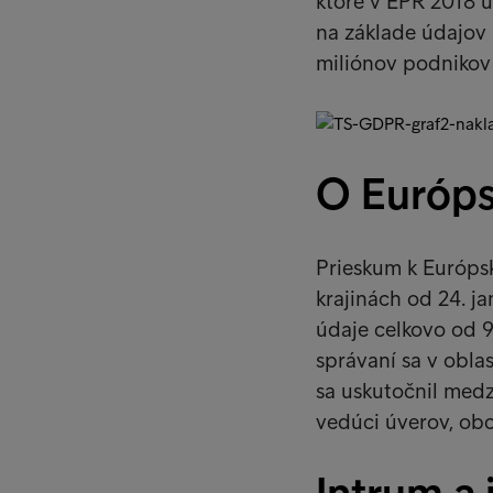
ktoré v EPR 2018 
na základe údajov 
miliónov podnikov 
O Európ
Prieskum k Európs
krajinách od 24. j
údaje celkovo od 9
správaní sa v oblas
sa uskutočnil medzi
vedúci úverov, ob