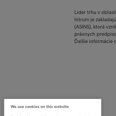
Líder trhu v oblas
Intrum je zakladaj
(ASINS), ktorá vzn
právnych predpisov
Ďalšie informácie 
Firemné riešenia
Rýchly p
Služby
Kariéra
We use cookies on this website
Priemyselné odvetvia
Naši ľud