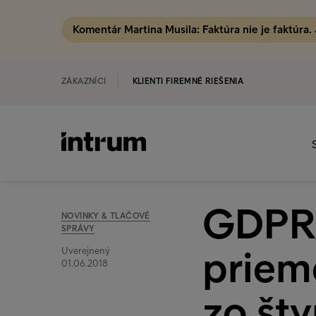
Komentár Martina Musila: Faktúra nie je faktúra.
ZÁKAZNÍCI
KLIENTI FIREMNÉ RIEŠENIA
GDPR 
NOVINKY & TLAČOVÉ
SPRÁVY
priem
Uverejnený
01.06.2018
zo št