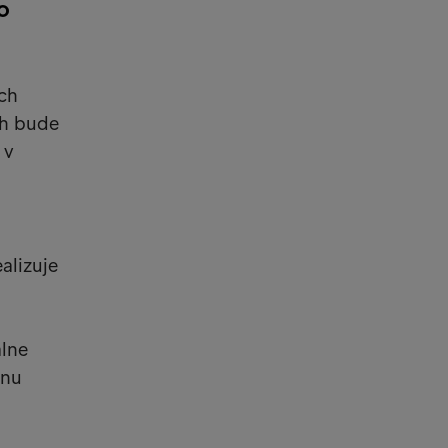
o
ch
ch bude
 v
alizuje
álne
ínu