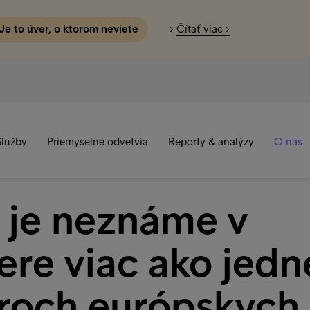
 Je to úver, o ktorom neviete
›
Čítať viac ›
Služby
Priemyselné odvetvia
Reporty & analýzy
O nás
je neznáme v
ere viac ako jedn
yroch európskych