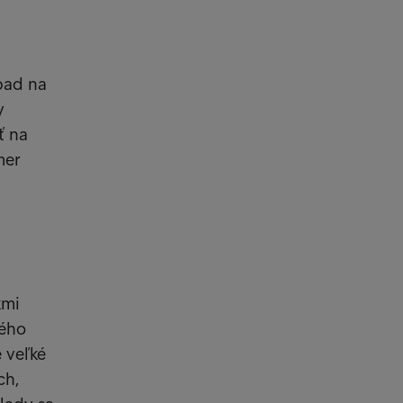
pad na
y
ť na
mer
kmi
ného
 veľké
ch,