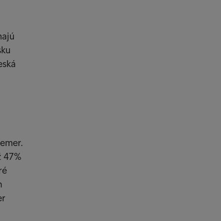
majú
sku
eská
iemer.
ž 47%
ré
h
er