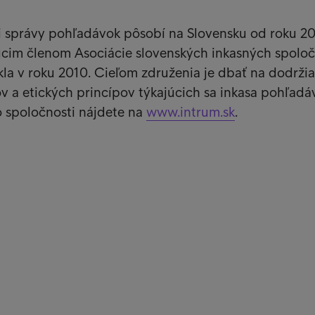
ti správy pohľadávok pôsobí na Slovensku od roku 2
úcim členom Asociácie slovenských inkasných spoloč
ikla v roku 2010. Cieľom združenia je dbať na dodrži
 a etických princípov týkajúcich sa inkasa pohľadá
o spoločnosti nájdete na
www.intrum.sk
.
rístup
Zák
Dost
ia
Chc