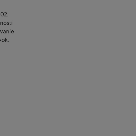
002.
ností
avanie
vok.
azníci
ali ste od nás správu?
em zaplatiť