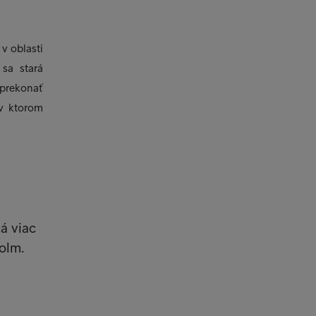
v oblasti
sa stará
 prekonať
 v ktorom
á viac
olm.