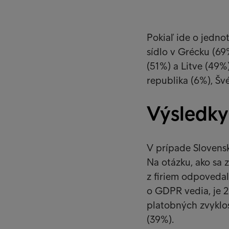
Pokiaľ ide o jedno
sídlo v Grécku (69
(51%) a Litve (49%
republika (6%), Šv
Výsledky
V prípade Slovensk
Na otázku, ako sa
z firiem odpovedal
o GDPR vedia, je 2
platobných zvyklos
(39%).