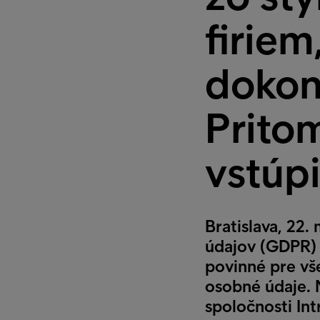
firiem
dokon
Pritom
vstúpi
Bratislava, 22
údajov (GDPR) n
povinné pre vše
osobné údaje. 
spoločnosti In