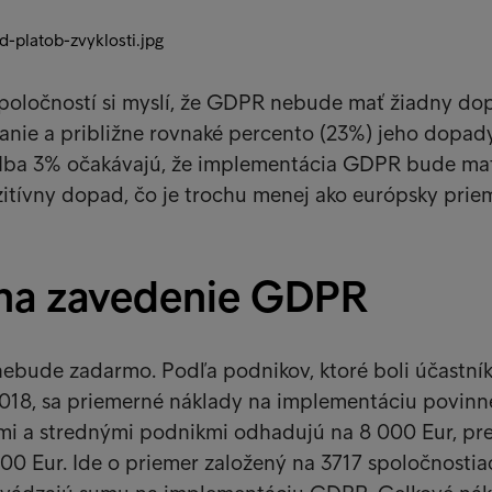
poločností si myslí, že GDPR nebude mať žiadny do
anie a približne rovnaké percento (23%) jeho dopad
 Iba 3% očakávajú, že implementácia GDPR bude ma
itívny dopad, čo je trochu menej ako európsky prie
na zavedenie GDPR
bude zadarmo. Podľa podnikov, ktoré boli účastní
018, sa priemerné náklady na implementáciu povin
 a strednými podnikmi odhadujú na 8 000 Eur, pre
00 Eur. Ide o priemer založený na 3717 spoločnostia