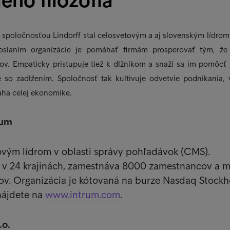
jeho filozofia
 spoločnosťou Lindorff stal celosvetovým a aj slovenským lídrom 
oslaním organizácie je pomáhať firmám prosperovať tým, že 
ov. Empaticky pristupuje tiež k dlžníkom a snaží sa im pomôcť
e so zadlžením. Spoločnosť tak kultivuje odvetvie podnikania,
áha celej ekonomike.
rum
ovým lídrom v oblasti správy pohľadávok (CMS).
 v 24 krajinách, zamestnáva 8000 zamestnancov a m
ntov. Organizácia je kótovaná na burze Nasdaq Stockh
nájdete na
www.intrum.com
.
.o.