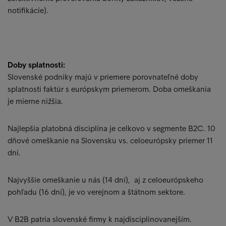
notifikácie).
Doby splatnosti:
Slovenské podniky majú v priemere porovnateľné doby
splatnosti faktúr s európskym priemerom. Doba omeškania
je mierne nižšia.
Najlepšia platobná disciplína je celkovo v segmente B2C. 10
dňové omeškanie na Slovensku vs. celoeurópsky priemer 11
dní.
Najvyššie omeškanie u nás (14 dní), aj z celoeurópskeho
pohľadu (16 dní), je vo verejnom a štátnom sektore.
V B2B patria slovenské firmy k najdisciplinovanejším.