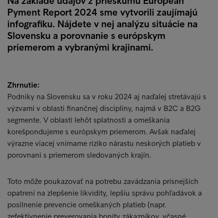
Na základe údajov z prieskumu European
Pyment Report 2024 sme vytvorili zaujímajú
infografiku. Nájdete v nej analýzu situácie na
Slovensku a porovnanie s európskym
priemerom a vybranými krajinami.
Zhrnutie:
Podniky na Slovensku sa v roku 2024 aj naďalej stretávajú s
výzvami v oblasti finančnej disciplíny, najmä v B2C a B2G
segmente. V oblasti lehôt splatnosti a omeškania
korešpondujeme s európskym priemerom. Avšak naďalej
výrazne viacej vnímame riziko nárastu neskorých platieb v
porovnani s priemerom sledovaných krajín.
Toto môže poukazovať na potrebu zavádzania prísnejších
opatrení na zlepšenie likvidity, lepšiu správu pohľadávok a
posilnenie prevencie omeškaných platieb (napr.
zefektívnenie preverovania bonity zákazníkov, včasné