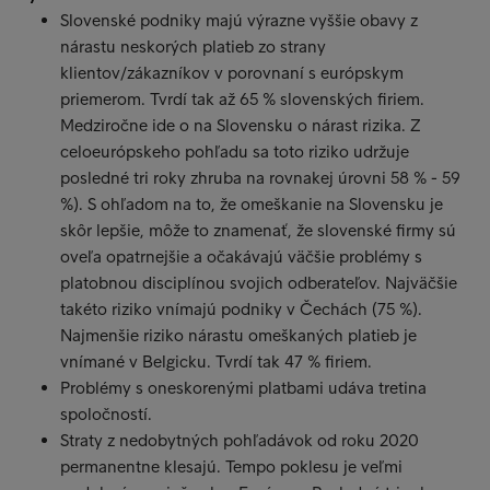
Slovenské podniky majú výrazne vyššie obavy z
nárastu neskorých platieb zo strany
klientov/zákazníkov v porovnaní s európskym
priemerom. Tvrdí tak až 65 % slovenských firiem.
Medziročne ide o na Slovensku o nárast rizika. Z
celoeurópskeho pohľadu sa toto riziko udržuje
posledné tri roky zhruba na rovnakej úrovni 58 % - 59
%). S ohľadom na to, že omeškanie na Slovensku je
skôr lepšie, môže to znamenať, že slovenské firmy sú
oveľa opatrnejšie a očakávajú väčšie problémy s
platobnou disciplínou svojich odberateľov. Najväčšie
takéto riziko vnímajú podniky v Čechách (75 %).
Najmenšie riziko nárastu omeškaných platieb je
vnímané v Belgicku. Tvrdí tak 47 % firiem.
Problémy s oneskorenými platbami udáva tretina
spoločností.
Straty z nedobytných pohľadávok od roku 2020
permanentne klesajú. Tempo poklesu je veľmi