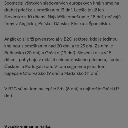
Spomedzi všetkých sledovaných európskych krajín sme na
druhej priečke s omeškaním 13 dní. Lepšie je už len
Slovinsko s 10 dňami. Najväčšie omeškanie, 18 dní, udávajú
firmy v Anglicku, Poľsku, Dánsku, Fínsku a Španielsku.
Anglicko si drží prvenstvo aj v B2G sektore, kde je jedinou
krajinou s omeškaním nad 20 dní, a to 25 dní. Za ním je
Bulharsko (20 dní) a Grécko (19 dní). Slovensko sa s 15
dňami, pohybuje v oblasti celoeurópskeho priemeru, spolu s
Českom a Portugalskom. V tom segmente je na tom
najlepšie Chorvátsko (9 dní) a Maďarsko (11 dní).
V B2C sú na tom najlepšie Srbi (6 dní) a najhoršie Gréci (17
dní).
Vysoké vnímanie rizika: