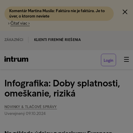
Komentár Martina Musila: Faktúra nie je faktúra. Je to
úver, o ktorom neviete
›
Čítať viac ›
ZÁKAZNÍCI
KLIENTI FIREMNÉ RIEŠENIA
Login
Infografika: Doby splatnosti,
omeškanie, riziká
NOVINKY & TLAČOVÉ SPRÁVY
Uverejnený 09.10.2024