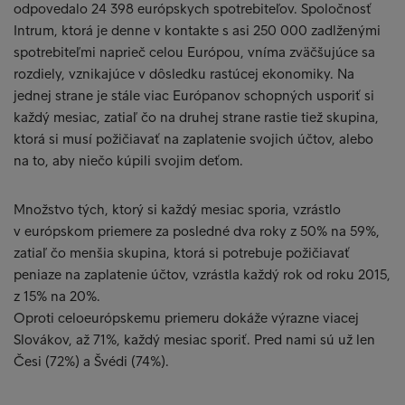
odpovedalo 24 398 európskych spotrebiteľov. Spoločnosť
Intrum, ktorá je denne v kontakte s asi 250 000 zadlženými
spotrebiteľmi naprieč celou Európou, vníma zväčšujúce sa
rozdiely, vznikajúce v dôsledku rastúcej ekonomiky. Na
jednej strane je stále viac Európanov schopných usporiť si
každý mesiac, zatiaľ čo na druhej strane rastie tiež skupina,
ktorá si musí požičiavať na zaplatenie svojich účtov, alebo
na to, aby niečo kúpili svojim deťom.
Množstvo tých, ktorý si každý mesiac sporia, vzrástlo
v európskom priemere za posledné dva roky z 50% na 59%,
zatiaľ čo menšia skupina, ktorá si potrebuje požičiavať
peniaze na zaplatenie účtov, vzrástla každý rok od roku 2015,
z 15% na 20%.
Oproti celoeurópskemu priemeru dokáže výrazne viacej
Slovákov, až 71%, každý mesiac sporiť. Pred nami sú už len
Česi (72%) a Švédi (74%).