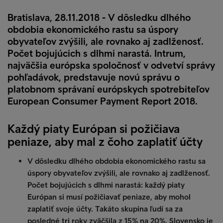
Bratislava, 28.11.2018 - V dôsledku dlhého
obdobia ekonomického rastu sa úspory
obyvateľov zvýšili, ale rovnako aj zadlženosť.
Počet bojujúcich s dlhmi narastá. Intrum,
najväčšia európska spoločnosť v odvetví správy
pohľadávok, predstavuje novú správu o
platobnom správaní európskych spotrebiteľov
European Consumer Payment Report 2018.
Každý piaty Európan si požičiava
peniaze, aby mal z čoho zaplatiť účty
V dôsledku dlhého obdobia ekonomického rastu sa
úspory obyvateľov zvýšili, ale rovnako aj zadlženosť.
Počet bojujúcich s dlhmi narastá: každý piaty
Európan si musí požičiavať peniaze, aby mohol
zaplatiť svoje účty. Takáto skupina ľudí sa za
posledné tri roky zväčšila z 15% na 20%. Slovensko je