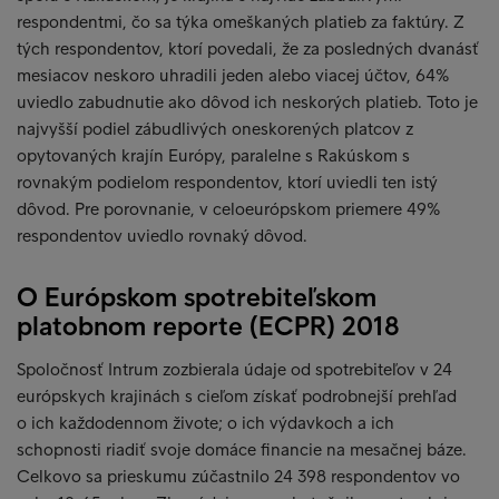
respondentmi, čo sa týka omeškaných platieb za faktúry. Z
tých respondentov, ktorí povedali, že za posledných dvanásť
mesiacov neskoro uhradili jeden alebo viacej účtov, 64%
uviedlo zabudnutie ako dôvod ich neskorých platieb. Toto je
najvyšší podiel zábudlivých oneskorených platcov z
opytovaných krajín Európy, paralelne s Rakúskom s
rovnakým podielom respondentov, ktorí uviedli ten istý
dôvod. Pre porovnanie, v celoeurópskom priemere 49%
respondentov uviedlo rovnaký dôvod.
O Európskom spotrebiteľskom
platobnom reporte (ECPR) 2018
Spoločnosť Intrum zozbierala údaje od spotrebiteľov v 24
európskych krajinách s cieľom získať podrobnejší prehľad
o ich každodennom živote; o ich výdavkoch a ich
schopnosti riadiť svoje domáce financie na mesačnej báze.
Celkovo sa prieskumu zúčastnilo 24 398 respondentov vo