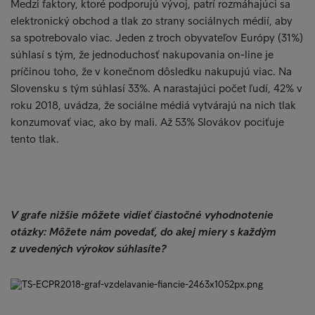
Medzi faktory, ktoré podporujú vývoj, patrí rozmáhajúci sa
elektronický obchod a tlak zo strany sociálnych médií, aby
sa spotrebovalo viac. Jeden z troch obyvateľov Európy (31%)
súhlasí s tým, že jednoduchosť nakupovania on-line je
príčinou toho, že v konečnom dôsledku nakupujú viac. Na
Slovensku s tým súhlasí 33%. A narastajúci počet ľudí, 42% v
roku 2018, uvádza, že sociálne médiá vytvárajú na nich tlak
konzumovať viac, ako by mali. Až 53% Slovákov pociťuje
tento tlak.
V grafe nižšie môžete vidieť čiastočné vyhodnotenie
otázky: Môžete nám povedať, do akej miery s každým
z uvedených výrokov súhlasíte?