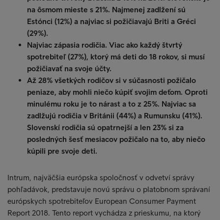
na ôsmom mieste s 21%. Najmenej zadlžení sú
Estónci (12%) a najviac si požičiavajú Briti a Gréci
(29%).
Najviac zápasia rodičia. Viac ako každý štvrtý
spotrebiteľ (27%), ktorý má deti do 18 rokov, si musí
požičiavať na svoje účty.
Až 28% všetkých rodičov si v súčasnosti požičalo
peniaze, aby mohli niečo kúpiť svojim deťom. Oproti
minulému roku je to nárast a to z 25%. Najviac sa
zadlžujú rodičia v Británii (44%) a Rumunsku (41%).
Slovenskí rodičia sú opatrnejší a len 23% si za
posledných šesť mesiacov požičalo na to, aby niečo
kúpili pre svoje deti.
Intrum, najväčšia európska spoločnosť v odvetví správy
pohľadávok, predstavuje novú správu o platobnom správaní
európskych spotrebiteľov European Consumer Payment
Report 2018. Tento report vychádza z prieskumu, na ktorý