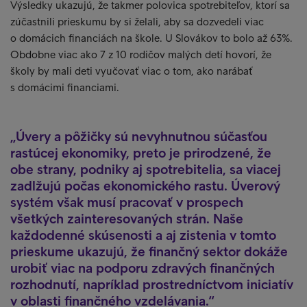
Výsledky ukazujú, že takmer polovica spotrebiteľov, ktorí sa
zúčastnili prieskumu by si želali, aby sa dozvedeli viac
o domácich financiách na škole. U Slovákov to bolo až 63%.
Obdobne viac ako 7 z 10 rodičov malých detí hovorí, že
školy by mali deti vyučovať viac o tom, ako narábať
s domácimi financiami.
Úvery a pôžičky sú nevyhnutnou súčasťou
rastúcej ekonomiky, preto je prirodzené, že
obe strany, podniky aj spotrebitelia, sa viacej
zadlžujú počas ekonomického rastu. Úverový
systém však musí pracovať v prospech
všetkých zainteresovaných strán. Naše
každodenné skúsenosti a aj zistenia v tomto
prieskume ukazujú, že finančný sektor dokáže
urobiť viac na podporu zdravých finančných
rozhodnutí, napríklad prostredníctvom iniciatív
v oblasti finančného vzdelávania.