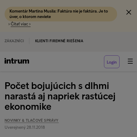
Komentár Martina Musila: Faktúra nie je faktúra. Je to
úver, o ktorom neviete
›
Čítať viac ›
ZÁKAZNÍCI
KLIENTI FIREMNÉ RIEŠENIA
Login
Počet bojujúcich s dlhmi
narastá aj napriek rastúcej
ekonomike
NOVINKY & TLAČOVÉ SPRÁVY
Uverejnený 28.11.2018