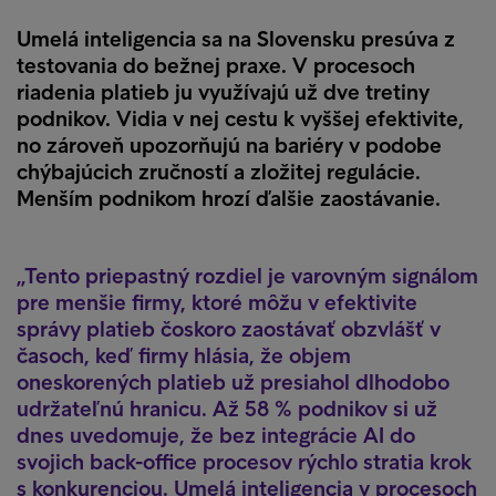
Umelá inteligencia sa na Slovensku presúva z
testovania do bežnej praxe. V procesoch
riadenia platieb ju využívajú už dve tretiny
podnikov. Vidia v nej cestu k vyššej efektivite,
no zároveň upozorňujú na bariéry v podobe
chýbajúcich zručností a zložitej regulácie.
Menším podnikom hrozí ďalšie zaostávanie.
Tento priepastný rozdiel je varovným signálom
pre menšie firmy, ktoré môžu v efektivite
správy platieb čoskoro zaostávať obzvlášť v
časoch, keď firmy hlásia, že objem
oneskorených platieb už presiahol dlhodobo
udržateľnú hranicu. Až 58 % podnikov si už
dnes uvedomuje, že bez integrácie AI do
svojich back-office procesov rýchlo stratia krok
s konkurenciou. Umelá inteligencia v procesoch