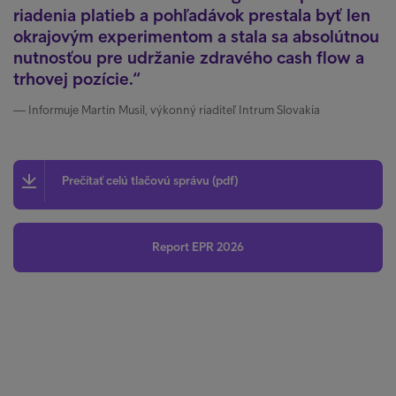
riadenia platieb a pohľadávok prestala byť len
okrajovým experimentom a stala sa absolútnou
nutnosťou pre udržanie zdravého cash flow a
trhovej pozície.
Informuje Martin Musil, výkonný riaditeľ Intrum Slovakia
Prečítať celú tlačovú správu (pdf)
Report EPR 2026