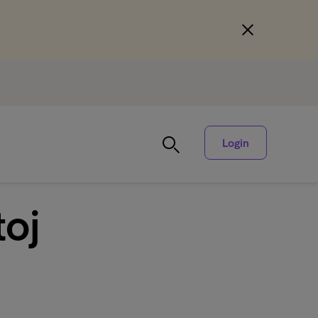
Login
toj