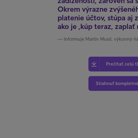
zadlženosti, zároveň sa 
Okrem výrazne zvýšeného
platenie účtov, stúpa aj
ako je ‚kúp teraz, zaplať 
Informuje Martin Musil, výkonný ria
Prečítať celú t
Stiahnuť kompletn