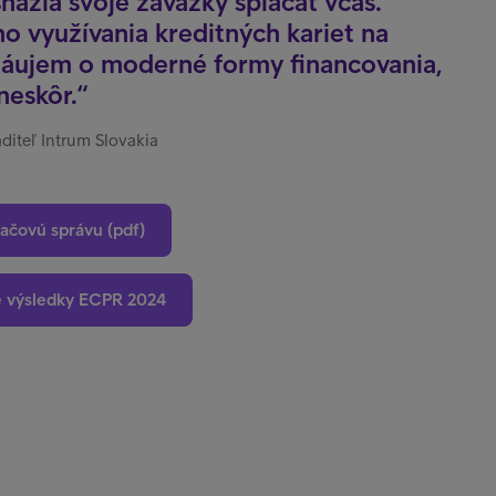
snažia svoje záväzky splácať včas.
 využívania kreditných kariet na
 záujem o moderné formy financovania,
neskôr.
diteľ Intrum Slovakia
lačovú správu (pdf)
é výsledky ECPR 2024