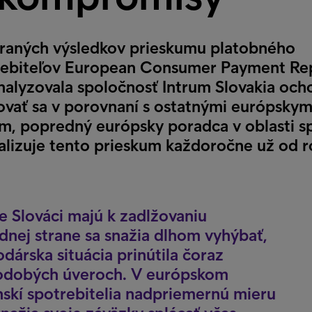
raných výsledkov prieskumu platobného
trebiteľov European Consumer Payment Re
alyzovala spoločnosť Intrum Slovakia och
ovať sa v porovnaní s ostatnými európskym
rum, popredný európsky poradca v oblasti s
alizuje tento prieskum každoročne už od 
že Slováci majú k zadlžovaniu
dnej strane sa snažia dlhom vyhýbať,
dárska situácia prinútila čoraz
tkodobých úveroch. V európskom
nskí spotrebitelia nadpriemernú mieru