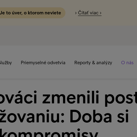
 Je to úver, o ktorom neviete
›
Čítať viac ›
Služby
Priemyselné odvetvia
Reporty & analýzy
O nás
ováci zmenili pos
žovaniu: Doba si
 kompromisy