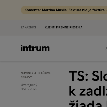
Komentár Martina Musila: Faktúra nie je faktúra.
ZÁKAZNÍCI
KLIENTI FIREMNÉ RIEŠENIA
TS: Sl
NOVINKY & TLAČOVÉ
SPRÁVY
k zadl
Uverejnený
05.02.2025
žiada