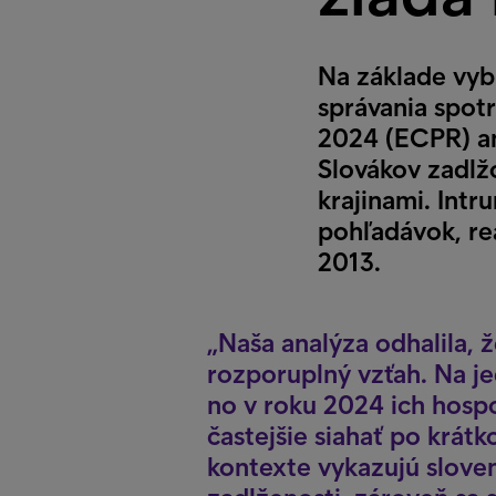
Na základe vyb
správania spo
2024 (ECPR) an
Slovákov zadlž
krajinami. Int
pohľadávok, re
2013.
Naša analýza odhalila, 
rozporuplný vzťah. Na je
no v roku 2024 ich hospo
častejšie siahať po krá
kontexte vykazujú slove