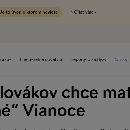
 Je to úver, o ktorom neviete
›
Čítať viac ›
Služby
Priemyselné odvetvia
Reporty & analýzy
O nás
 Slovákov chce ma
né“ Vianoce