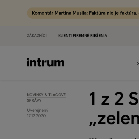
Komentár Martina Musila: Faktúra nie je faktúra.
ZÁKAZNÍCI
KLIENTI FIREMNÉ RIEŠENIA
1 z 2
NOVINKY & TLAČOVÉ
SPRÁVY
„zele
Uverejnený
17.12.2020