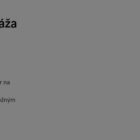
áža
r na
možným