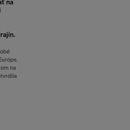
ať na
i
ajín.
dobé
Európe.
adom na
tvrdila