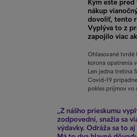
Kým ešte pred 
nákup vianočný
dovoliť, tento 
Vyplýva to z p
zapojilo viac 
Ohlasované tvrdé 
korona opatrenia v
Len jedna tretina S
Covid-19 prípadne 
pokles príjmov vo
Z nášho prieskumu vyplý
zodpovední, snažia sa vi
výdavky. Odráža sa to aj
Má to dva hlavné dôvody.