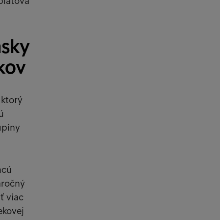
 platová
asky
kov
 ktorý
ú
upiny
hcú
áročný
ť viac
ekovej