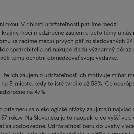
ýnimkou. V oblasti udržateľnosti patríme medzi
krajiny, hoci medziročne záujem o tieto témy u nás
 tomu sa radíme medzi prvých päť zo sledovaných 24
 kde spotrebitelia pri nákupe kladú významný dôraz 
 kvôli tomu ochotní obmedzovať svoje výdavky.
, že ich záujem o udržateľnosť ich motivuje míňať m
 na 3. mieste, kedy to isté tvrdilo až 58%. Celoeuróp
medziročne na 47%.
 priemeru sa o ekologické otázky zaujímajú najviac 
37 rokov. Na Slovensku je to naopak, o čo vyšší vek, 
ať sa zodpovedne. Udržateľnosť berú do úvahy viace