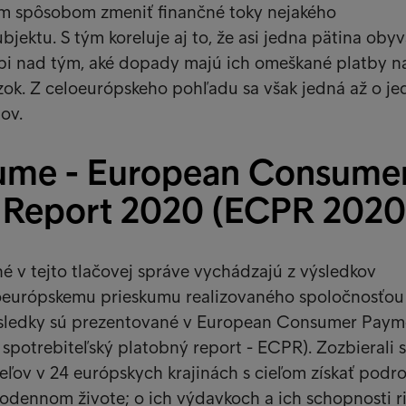
m spôsobom zmeniť finančné toky nejakého
bjektu. S tým koreluje aj to, že asi jedna pätina oby
pi nad tým, aké dopady majú ich omeškané platby na
zok. Z celoeurópskeho pohľadu sa však jedná až o j
ov.
ume - European Consume
Report 2020 (ECPR 2020
 v tejto tlačovej správe vychádzajú z výsledkov
oeurópskemu prieskumu realizovaného spoločnosťou
ýsledky sú prezentované v European Consumer Paym
spotrebiteľský platobný report - ECPR). Zozbierali 
eľov v 24 európskych krajinách s cieľom získať podro
odennom živote; o ich výdavkoch a ich schopnosti ri