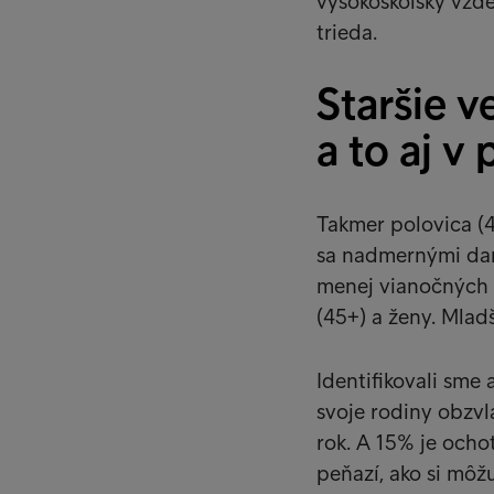
vysokoškolsky vzdel
trieda.
Staršie 
a to aj 
Takmer polovica (4
sa nadmernými dar
menej vianočných d
(45+) a ženy. Mladš
Identifikovali sme 
svoje rodiny obzvl
rok. A 15% je ocho
peňazí, ako si môžu