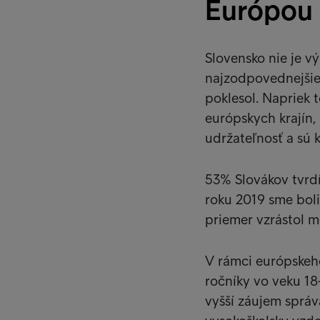
Európou
Slovensko nie je v
najzodpovednejšie 
poklesol. Napriek
európskych krajín,
udržateľnosť a sú
53% Slovákov tvrdí
roku 2019 sme boli
priemer vzrástol 
V rámci európskeho
ročníky vo veku 18-
vyšší záujem správ