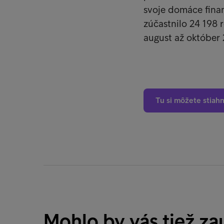
svoje domáce finan
zúčastnilo 24 198 
august až október
Tu si môžete stiah
Mohlo by vás tiež za