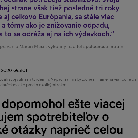
hej strane však tiež posledné tri roky
e aj celkovo Európania, sa stále viac
 a témy ako je znižovanie odpadu,
a to sa odráža aj na ich výdavkoch.
správania Martin Musil, výkonný riaditeľ spoločnosti Intrum
ovali svoj súhlas s tvrdením: Nepáči sa mi zbytočné míňanie na vianočné dar
 darčekov ako pred niekoľkými rokmi.
 dopomohol ešte viacej
ujem spotrebiteľov o
ké otázky naprieč celou