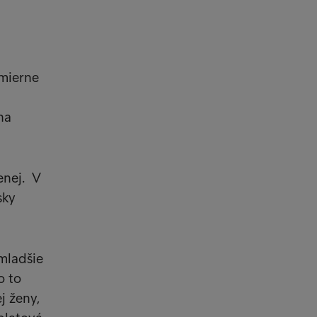
 mierne
na
enej. V
sky
mladšie
o to
j ženy,