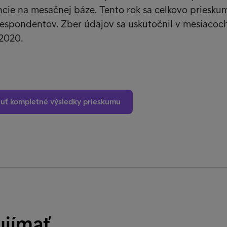
cie na mesačnej báze. Tento rok sa celkovo priesku
respondentov. Zber údajov sa uskutočnil v mesiacoc
 2020.
nuť kompletné výsledky prieskumu
ujímať