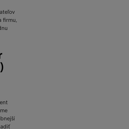
vateľov
 firmu,
ednu
r
)
ent
sme
bnejší
adiť