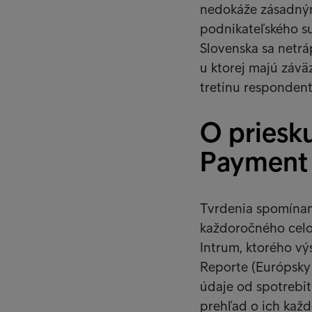
nedokáže zásadný
podnikateľského su
Slovenska sa netrá
u ktorej majú závä
tretinu respondent
O priesk
Payment 
Tvrdenia spomínané
každoročného cel
Intrum, ktorého v
Reporte (Európsky 
údaje od spotrebit
prehľad o ich každ