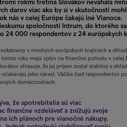
tromi rokmi tretina Slovákov neváhala míň
ch darov viac ako by si v skutočnosti mohl
rok nás v celej Európe čakajú iné Vianoce.
rieskumu spoločnosti Intrum, do ktorého sa
ako 24 000 respondentov z 24 európskych kr
lockdowny v mnohých európskych krajinách a dlho
 tomto roku majú vplyv na finančnú pohodu v celej 
lovákov ohlasuje, že jej príjem zostal stabilný s ohľ
očakávajú jeho nárast. Väčšia časť respondentov po
 svojich domácnostiach.
va, že spotrebitelia sú viac
ac finančne vzdelávať a znižujú svoje
 na ich plánoch pre vianočné nákupy.
 Jednak potrebujú stabilizovať svoju