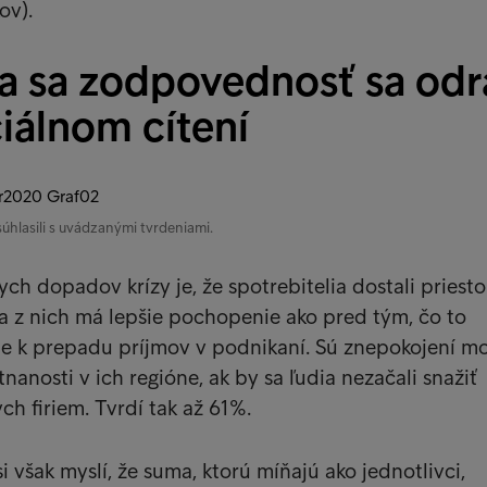
ov).
a sa zodpovednosť sa odr
ciálnom cítení
súhlasili s uvádzanými tvrdeniami.
ch dopadov krízy je, že spotrebitelia dostali priesto
a z nich má lepšie pochopenie ako pred tým, čo to
e k prepadu príjmov v podnikaní. Sú znepokojení 
anosti v ich regióne, ak by sa ľudia nezačali snažiť
h firiem. Tvrdí tak až 61%.
i však myslí, že suma, ktorú míňajú ako jednotlivci,