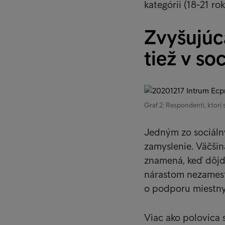
kategórii (18-21 rok
Zvyšujúc
tiež v so
Graf 2: Respondenti, ktorí 
Jedným zo sociálny
zamyslenie. Väčšin
znamená, keď dôjd
nárastom nezamestn
o podporu miestnyc
Viac ako polovica s