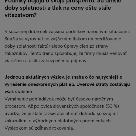
Podniky bojujú o svoju prosperitu. Sú dlhšie
doby splatnosti a tlak na ceny ešte stále
víťazstvom?
V súčasnej dobe čelí väčšina podnikov náročným situáciám.
Snažia sa vyrovnať so zvýšeným tlakom na predlžovanie
doby splatnosti faktúr alebo úpravy cien zo strany
zákazníkov. Tento trend spôsobuje, že firmy musia venovať
viac času a úsilia zabezpečeniu príjmov.
Jednou z aktuálnych výziev, je snaha o čo najrýchlejšie
vyriešenie oneskorených platieb. Úverové straty zostávajú
však stabilné
Vymáhanie pohľadávok môže byť časovo náročným
procesom. Až polovica slovenských spoločností (50 %)
uvádza, že je stále ťažšie dosiahnuť dohodu so svojimi
zákazníkmi o výhodných platobných podmienkach.
Výsledkom sú zdĺhavé rokovania.