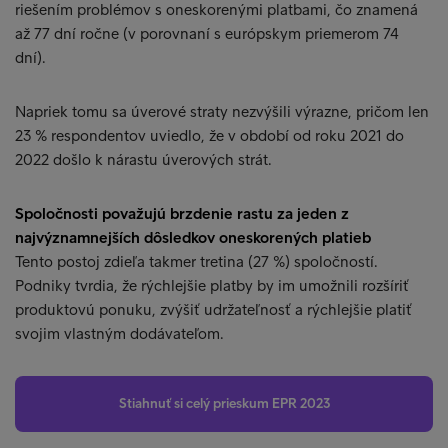
riešením problémov s oneskorenými platbami, čo znamená
až 77 dní ročne (v porovnaní s európskym priemerom 74
dní).
Napriek tomu sa úverové straty nezvýšili výrazne, pričom len
23 % respondentov uviedlo, že v období od roku 2021 do
2022 došlo k nárastu úverových strát.
Spoločnosti považujú brzdenie rastu za jeden z
najvýznamnejších dôsledkov oneskorených platieb
Tento postoj zdieľa takmer tretina (27 %) spoločností.
Podniky tvrdia, že rýchlejšie platby by im umožnili rozšíriť
produktovú ponuku, zvýšiť udržateľnosť a rýchlejšie platiť
svojim vlastným dodávateľom.
Stiahnuť si celý prieskum EPR 2023