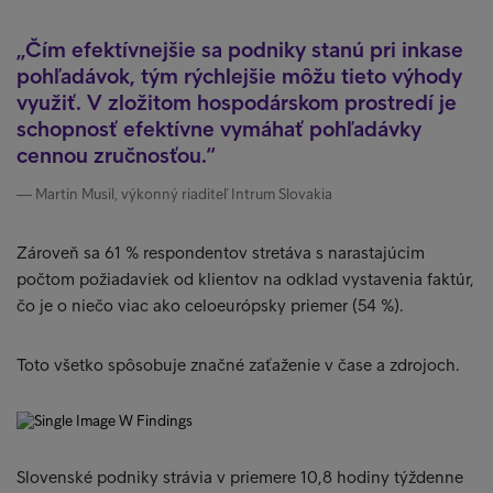
Čím efektívnejšie sa podniky stanú pri inkase
pohľadávok, tým rýchlejšie môžu tieto výhody
využiť. V zložitom hospodárskom prostredí je
schopnosť efektívne vymáhať pohľadávky
cennou zručnosťou.
Martin Musil, výkonný riaditeľ Intrum Slovakia
Zároveň sa 61 % respondentov stretáva s narastajúcim
počtom požiadaviek od klientov na odklad vystavenia faktúr,
čo je o niečo viac ako celoeurópsky priemer (54 %).
Toto všetko spôsobuje značné zaťaženie v čase a zdrojoch.
Slovenské podniky strávia v priemere 10,8 hodiny týždenne