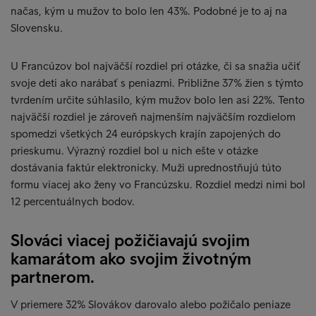
načas, kým u mužov to bolo len 43%. Podobné je to aj na
Slovensku.
U Francúzov bol najväčší rozdiel pri otázke, či sa snažia učiť
svoje deti ako narábať s peniazmi. Približne 37% žien s týmto
tvrdením určite súhlasilo, kým mužov bolo len asi 22%. Tento
najväčší rozdiel je zároveň najmenším najväčším rozdielom
spomedzi všetkých 24 európskych krajín zapojených do
prieskumu. Výrazný rozdiel bol u nich ešte v otázke
dostávania faktúr elektronicky. Muži uprednostňujú túto
formu viacej ako ženy vo Francúzsku. Rozdiel medzi nimi bol
12 percentuálnych bodov.
Slováci viacej požičiavajú svojim
kamarátom ako svojim životným
partnerom.
V priemere 32% Slovákov darovalo alebo požičalo peniaze