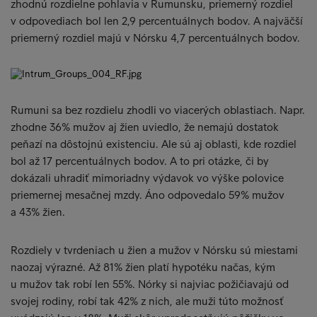
zhodnú rozdielne pohlavia v Rumunsku, priemerný rozdiel
v odpovediach bol len 2,9 percentuálnych bodov. A najväčší
priemerný rozdiel majú v Nórsku 4,7 percentuálnych bodov.
Rumuni sa bez rozdielu zhodli vo viacerých oblastiach. Napr.
zhodne 36% mužov aj žien uviedlo, že nemajú dostatok
peňazí na dôstojnú existenciu. Ale sú aj oblasti, kde rozdiel
bol až 17 percentuálnych bodov. A to pri otázke, či by
dokázali uhradiť mimoriadny výdavok vo výške polovice
priemernej mesačnej mzdy. Áno odpovedalo 59% mužov
a 43% žien.
Rozdiely v tvrdeniach u žien a mužov v Nórsku sú miestami
naozaj výrazné. Až 81% žien platí hypotéku načas, kým
u mužov tak robí len 55%. Nórky si najviac požičiavajú od
svojej rodiny, robí tak 42% z nich, ale muži túto možnosť