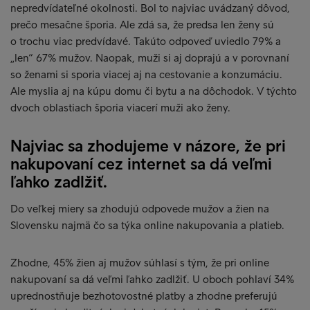
nepredvídateľné okolnosti. Bol to najviac uvádzaný dôvod,
prečo mesačne šporia. Ale zdá sa, že predsa len ženy sú
o trochu viac predvídavé. Takúto odpoveď uviedlo 79% a
„len“ 67% mužov. Naopak, muži si aj doprajú a v porovnaní
so ženami si sporia viacej aj na cestovanie a konzumáciu.
Ale myslia aj na kúpu domu či bytu a na dôchodok. V týchto
dvoch oblastiach šporia viacerí muži ako ženy.
Najviac sa zhodujeme v názore, že pri
nakupovaní cez internet sa dá veľmi
ľahko zadlžiť.
Do veľkej miery sa zhodujú odpovede mužov a žien na
Slovensku najmä čo sa týka online nakupovania a platieb.
Zhodne, 45% žien aj mužov súhlasí s tým, že pri online
nakupovaní sa dá veľmi ľahko zadlžiť. U oboch pohlaví 34%
uprednostňuje bezhotovostné platby a zhodne preferujú