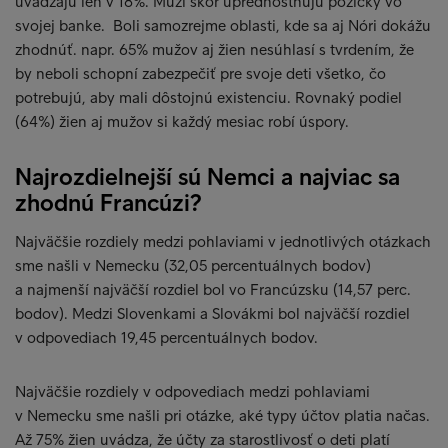
uvádzajú len v 18%. Muži skôr uprednostňujú pôžičky vo
svojej banke. Boli samozrejme oblasti, kde sa aj Nóri dokážu
zhodnúť. napr. 65% mužov aj žien nesúhlasí s tvrdením, že
by neboli schopní zabezpečiť pre svoje deti všetko, čo
potrebujú, aby mali dôstojnú existenciu. Rovnaký podiel
(64%) žien aj mužov si každý mesiac robí úspory.
Najrozdielnejší sú Nemci a najviac sa
zhodnú Francúzi?
Najväčšie rozdiely medzi pohlaviami v jednotlivých otázkach
sme našli v Nemecku (32,05 percentuálnych bodov)
a najmenší najväčší rozdiel bol vo Francúzsku (14,57 perc.
bodov). Medzi Slovenkami a Slovákmi bol najväčší rozdiel
v odpovediach 19,45 percentuálnych bodov.
Najväčšie rozdiely v odpovediach medzi pohlaviami
v Nemecku sme našli pri otázke, aké typy účtov platia načas.
Až 75% žien uvádza, že účty za starostlivosť o deti platí