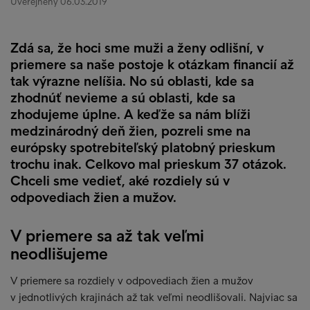
Uverejnený 06.03.2019
Zdá sa, že hoci sme muži a ženy odlišní, v
priemere sa naše postoje k otázkam financií až
tak výrazne nelíšia. No sú oblasti, kde sa
zhodnúť nevieme a sú oblasti, kde sa
zhodujeme úplne. A keďže sa nám blíži
medzinárodný deň žien, pozreli sme na
európsky spotrebiteľský platobný prieskum
trochu inak. Celkovo mal prieskum 37 otázok.
Chceli sme vedieť, aké rozdiely sú v
odpovediach žien a mužov.
V priemere sa až tak veľmi
neodlišujeme
V priemere sa rozdiely v odpovediach žien a mužov
v jednotlivých krajinách až tak veľmi neodlišovali. Najviac sa