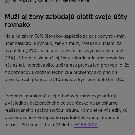
Muži aj ženy zabúdajú platiť svoje účty
rovnako
No a na záver, 36% Slovákov zaplatilo za posledný rok min. 1
účet neskoro. Rovnako, ženy a muži, meškali s účtami za
hypotéku (12%) a s účtami súvisiacimi s výdavkami na deti
(13%). A hoci to, že muži aj ženy zabúdajú takmer rovnako
nás až tak neprekvapilo, trošku nás predsa len prekvapilo, že
z opozdilcov uvádzalo technické problémy ako príčinu
omeškaných platieb až 21% mužov, kým žien bolo len 11%.
Tvrdenia spomínané v tejto tlačovej správe vychádzajú
z výsledkov každoročného celoeurópskemu prieskumu
realizovaného spoločnosťou Intrum. Kompletné výsledky sú
prezentované v Európskom spotrebiteľskom platobnom
reporte. Stiahnuť si ho môžete tu:
ECPR 2018