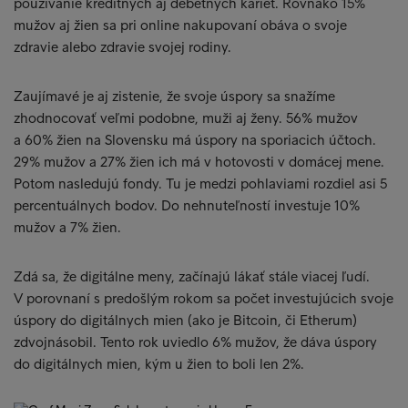
používanie kreditných aj debetných kariet. Rovnako 15%
mužov aj žien sa pri online nakupovaní obáva o svoje
zdravie alebo zdravie svojej rodiny.
Zaujímavé je aj zistenie, že svoje úspory sa snažíme
zhodnocovať veľmi podobne, muži aj ženy. 56% mužov
a 60% žien na Slovensku má úspory na sporiacich účtoch.
29% mužov a 27% žien ich má v hotovosti v domácej mene.
Potom nasledujú fondy. Tu je medzi pohlaviami rozdiel asi 5
percentuálnych bodov. Do nehnuteľností investuje 10%
mužov a 7% žien.
Zdá sa, že digitálne meny, začínajú lákať stále viacej ľudí.
V porovnaní s predošlým rokom sa počet investujúcich svoje
úspory do digitálnych mien (ako je Bitcoin, či Etherum)
zdvojnásobil. Tento rok uviedlo 6% mužov, že dáva úspory
do digitálnych mien, kým u žien to boli len 2%.