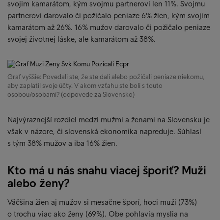
svojim kamarátom, kým svojmu partnerovi len 11%. Svojmu
partnerovi darovalo či požičalo peniaze 6% žien, kým svojim
kamarátom až 26%. 16% mužov darovalo či požičalo peniaze
svojej životnej láske, ale kamarátom až 38%.
Graf vyššie: Povedali ste, že ste dali alebo požičali peniaze niekomu,
aby zaplatil svoje účty. V akom vzťahu ste boli s touto
osobou/osobami? (odpovede za Slovensko)
Najvýraznejší rozdiel medzi mužmi a ženami na Slovensku je
však v názore, či slovenská ekonomika napreduje. Súhlasí
s tým 38% mužov a iba 16% žien.
Kto má u nás snahu viacej šporiť? Muži
alebo ženy?
Väčšina žien aj mužov si mesačne šporí, hoci muži (73%)
o trochu viac ako ženy (69%). Obe pohlavia myslia na