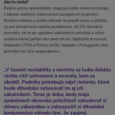
Ako to riešia?
Reálne príjmy spotrebiteľov stagnujú alebo dokonca klesajú
v takmer všetkých sledovaných európskych krajinách.
Rastúca inflácia a vyššie náklady na prijaté úvery a pôžičky
sú pre domácnosti naďalej problémom. Až 51% Slovákov
potvrdilo, že im po zaplatení základných položiek a účtov
zostáva menej peňazí ako pred rokom. Najhoršie je na tom
Maďarsko (75%) a Poľsko (64%). Naopak v Portugalsku toto
potvrdilo len 16% respondentov.
V časoch nestability a neistoty sa ľudia dokážu
rýchlo cítiť ochromení a nevedia, kam sa
obrátiť. Podniky potrebujú nájsť riešenie, ktoré
bude dlhodobo vyhovovať im aj ich
zákazníkom. Teraz je doba, kedy majú
spoločnosti obrovskú príležitosť vybudovať si
dôveru zákazníkov a zabezpečiť si dlhodobú
konkurenčnú výhodu tým, že zaujmú