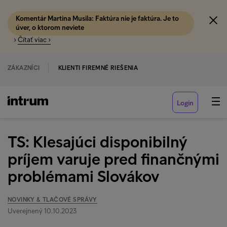
Komentár Martina Musila: Faktúra nie je faktúra. Je to
úver, o ktorom neviete
›
Čítať viac ›
ZÁKAZNÍCI
KLIENTI FIREMNÉ RIEŠENIA
Login
TS: Klesajúci disponibilný
príjem varuje pred finančnými
problémami Slovákov
NOVINKY & TLAČOVÉ SPRÁVY
Uverejnený 10.10.2023