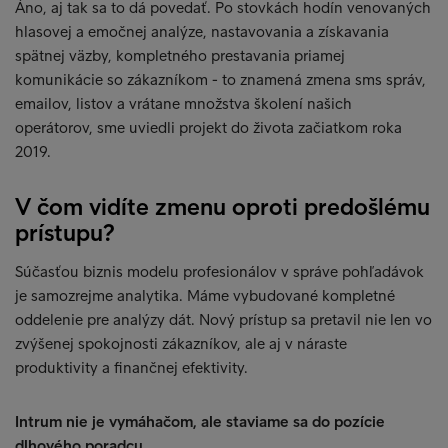
Áno, aj tak sa to dá povedať. Po stovkách hodín venovaných
hlasovej a emočnej analýze, nastavovania a získavania
spätnej väzby, kompletného prestavania priamej
komunikácie so zákazníkom - to znamená zmena sms správ,
emailov, listov a vrátane množstva školení našich
operátorov, sme uviedli projekt do života začiatkom roka
2019.
V čom vidíte zmenu oproti predošlému
prístupu?
Súčasťou biznis modelu profesionálov v správe pohľadávok
je samozrejme analytika. Máme vybudované kompletné
oddelenie pre analýzy dát. Nový prístup sa pretavil nie len vo
zvýšenej spokojnosti zákazníkov, ale aj v náraste
produktivity a finančnej efektivity.
Intrum nie je vymáhačom, ale staviame sa do pozície
dlhového poradcu.