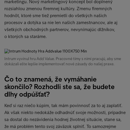
marketingu. Nový marketingový koncept bol doplnený
rozsiahlou zmenou firemnej kultúry. Zmenu firemných
hodnôt, ktoré sme tiež premietli do všetkých našich
procesov a dotýka sa nie len našich zamestnancov, ale aj
všetkých obchodných partnerov, nevynímajúc dlžníkov,
o ktorých sa staráme.
Intrum vyvinul hru Add Value. Pracovné tímy s nimi pracujú, aby sme
dokázali ešte lepšie implementovať nové zásady do našej praxe.
Čo to znamená, že vymáhanie
skončilo? Rozhodli ste sa, že budete
dlhy odpúšťať?
Keď si raz niečo kúpim, tak mám povinnosť za to aj zaplatiť.
Ak však niekto nedokáže odhadnúť svoje možnosti, prípadne
sa dostal do nezávidenia hodnej životnej situácie, stane sa,
že má problém tento svoj záväzok splniť. To samozrejme