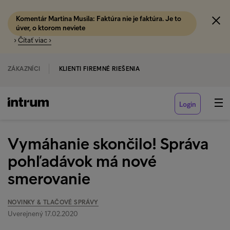
Komentár Martina Musila: Faktúra nie je faktúra. Je to
úver, o ktorom neviete
›
Čítať viac ›
ZÁKAZNÍCI
KLIENTI FIREMNÉ RIEŠENIA
Login
Vymáhanie skončilo! Správa
pohľadávok má nové
smerovanie
NOVINKY & TLAČOVÉ SPRÁVY
Uverejnený 17.02.2020