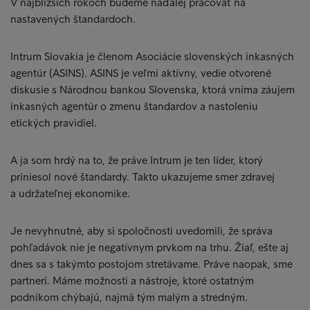
V najbližších rokoch budeme naďalej pracovať na
nastavených štandardoch.
Intrum Slovakia je členom Asociácie slovenských inkasných
agentúr (ASINS). ASINS je veľmi aktívny, vedie otvorené
diskusie s Národnou bankou Slovenska, ktorá vníma záujem
inkasných agentúr o zmenu štandardov a nastoleniu
etických pravidiel.
A ja som hrdý na to, že práve Intrum je ten líder, ktorý
priniesol nové štandardy. Takto ukazujeme smer zdravej
a udržateľnej ekonomike.
Je nevyhnutné, aby si spoločnosti uvedomili, že správa
pohľadávok nie je negatívnym prvkom na trhu. Žiaľ, ešte aj
dnes sa s takýmto postojom stretávame. Práve naopak, sme
partneri. Máme možnosti a nástroje, ktoré ostatným
podnikom chýbajú, najmä tým malým a stredným.