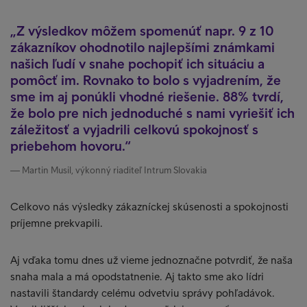
Z výsledkov môžem spomenúť napr. 9 z 10
zákazníkov ohodnotilo najlepšími známkami
našich ľudí v snahe pochopiť ich situáciu a
pomôcť im. Rovnako to bolo s vyjadrením, že
sme im aj ponúkli vhodné riešenie. 88% tvrdí,
že bolo pre nich jednoduché s nami vyriešiť ich
záležitosť a vyjadrili celkovú spokojnosť s
priebehom hovoru.
Martin Musil, výkonný riaditeľ Intrum Slovakia
Celkovo nás výsledky zákazníckej skúsenosti a spokojnosti
príjemne prekvapili.
Aj vďaka tomu dnes už vieme jednoznačne potvrdiť, že naša
snaha mala a má opodstatnenie. Aj takto sme ako lídri
nastavili štandardy celému odvetviu správy pohľadávok.