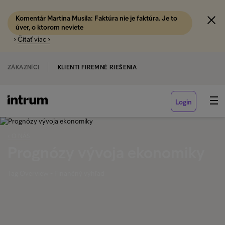
Komentár Martina Musila: Faktúra nie je faktúra. Je to
úver, o ktorom neviete
›
Čítať viac ›
ZÁKAZNÍCI
KLIENTI FIREMNÉ RIEŠENIA
Login
‹ O NÁS
Prognózy vývoja ekonomiky
Tag Overview - Finančný výhľad