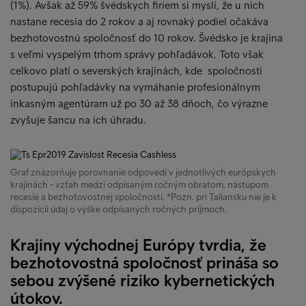
(1%). Avšak až 59% švédskych firiem si myslí, že u nich
nastane recesia do 2 rokov a aj rovnaký podiel očakáva
bezhotovostnú spoločnosť do 10 rokov. Švédsko je krajina
s veľmi vyspelým trhom správy pohľadávok. Toto však
celkovo platí o severských krajinách, kde spoločnosti
postupujú pohľadávky na vymáhanie profesionálnym
inkasným agentúram už po 30 až 38 dňoch, čo výrazne
zvyšuje šancu na ich úhradu.
Graf znázorňuje porovnanie odpovedí v jednotlivých európskych
krajinách - vzťah medzi odpísaným ročným obratom, nástupom
recesie a bezhotovostnej spoločnosti. *Pozn. pri Taliansku nie je k
dispozícii údaj o výške odpísaných ročných príjmoch.
Krajiny východnej Európy tvrdia, že
bezhotovostná spoločnosť prináša so
sebou zvýšené riziko kybernetických
útokov.