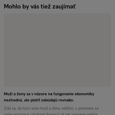
Mohlo by vás tiež zaujímať
Muži a ženy sa v názore na fungovanie ekonomiky
nezhodnú, ale platiť zabúdajú rovnako.
Zdá sa, že hoci sme muži a ženy odlišní, v priemere sa
naše postoje k otázkam financií až tak výrazne nelíšia…